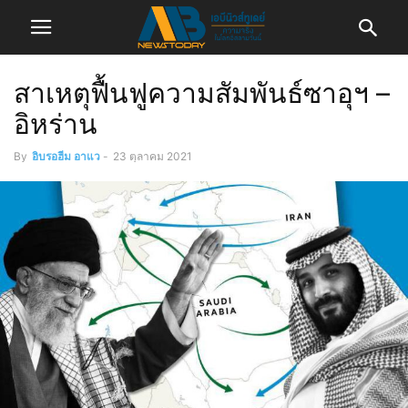
สาเหตุฟื้นฟูความสัมพันธ์ซาอุฯ –
อิหร่าน
By
อิบรอฮีม อาแว
-
23 ตุลาคม 2021