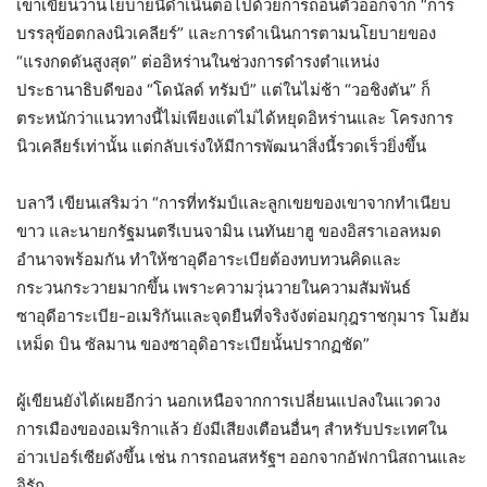
เขาเขียนว่านโยบายนี้ดำเนินต่อไปด้วยการถอนตัวออกจาก “การ
บรรลุข้อตกลงนิวเคลียร์” และการดำเนินการตามนโยบายของ
“แรงกดดันสูงสุด” ต่ออิหร่านในช่วงการดำรงตำแหน่ง
ประธานาธิบดีของ “โดนัลด์ ทรัมป์” แต่ในไม่ช้า “วอชิงตัน” ก็
ตระหนักว่าแนวทางนี้ไม่เพียงแต่ไม่ได้หยุดอิหร่านและ โครงการ
นิวเคลียร์เท่านั้น แต่กลับเร่งให้มีการพัฒนาสิ่งนี้รวดเร็วยิ่งขึ้น
บลาวี เขียนเสริมว่า “การที่ทรัมป์และลูกเขยของเขาจากทำเนียบ
ขาว และนายกรัฐมนตรีเบนจามิน เนทันยาฮู ของอิสราเอลหมด
อำนาจพร้อมกัน ทำให้ซาอุดีอาระเบียต้องทบทวนคิดและ
กระวนกระวายมากขึ้น เพราะความวุ่นวายในความสัมพันธ์
ซาอุดีอาระเบีย-อเมริกันและจุดยืนที่จริงจังต่อมกุฎราชกุมาร โมฮัม
เหม็ด บิน ซัลมาน ของซาอุดิอาระเบียนั้นปรากฏชัด”
ผู้เขียนยังได้เผยอีกว่า นอกเหนือจากการเปลี่ยนแปลงในแวดวง
การเมืองของอเมริกาแล้ว ยังมีเสียงเตือนอื่นๆ สำหรับประเทศใน
อ่าวเปอร์เซียดังขึ้น เช่น การถอนสหรัฐฯ ออกจากอัฟกานิสถานและ
อิรัก