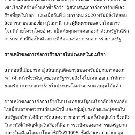
เขาเรียกอิหร่านซ้ำแล้วซ้ำอีกว่า “ผู้สนับสนุนการก่อการร้ายที่เลว
ร้ายที่สุดในโลก” และเมื่อวันที่ 3 มกราคม 2020 ทรัมป์สั่งให้ลอบ
สังหารนายพลกอเซ็ม สุไลมานี และผู้ติดตามของเขาโดยการ
โจมตีด้วยโดรนโดยอ้างว่าเป็นภัยคุกคามต่อกองกำลังสหรัฐในอิรัก
การกระทำนี้ถือเป็นตัวอย่างที่ชัดเจนของการก่อการร้ายของรัฐ
รากเหง้าของการก่อการร้ายภายในประเทศในอเมริกา
แต่ตอนนี้เมื่อบรรดาผู้สนับสนุนติดอาวุธของทรัมป์บุกสภาคองเก
รส เจ้าหน้าที่ระดับสูงของสหรัฐฯรวมถึงโจไบเดน ออกมาให้การ
ยอมรับว่าการก่อการร้ายในประเทศไม่สามารถควบคุมได้แล้ว
รากเหง้าของการก่อการร้ายในประเทศสหรัฐอเมริกาต้องย้อนกลับ
ไปเมื่อหลายทศวรรษก่อนหน้านี้ และกลุ่มผู้ประท้วงและบุคคลใน
สหรัฐอเมริกาได้มีการจัดแสดงการก่อการร้ายครั้งใหญ่แล้ว ซึ่งหนึ่ง
ในกรณีที่สำคัญที่สุดในเรื่องนี้คือการระเบิดของอาคารของรัฐบาล
กลางในเมืองโอคลาโฮมาซิตีในปี 1995 ซึ่งมีสาเหตุมาจากกลุ่ม