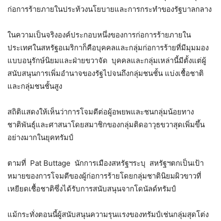
ก่อการร้ายภายในประท้วงนโยบายและการกระทำของรัฐบาลกลาง
ในความเป็นจริงองค์ประกอบหนึ่งของการก่อการร้ายภายใน
ประเทศในสหรัฐอเมริกาก็คือบุคคลและกลุ่มก่อการร้ายที่มีมุมมอง
แบบอนุรักษ์นิยมและฝ่ายขวาจัด บุคคลและกลุ่มเหล่านี้มีตั้งแต่ผู้
สนับสนุนการเพิ่มอำนาจของรัฐไปจนถึงกลุ่มชนชั้น แบ่งเชื้อชาติ
และกลุ่มชนชั้นสูง
สถิติแสดงให้เห็นว่าการโจมตีต่อผู้อพยพและชนกลุ่มน้อยทาง
ชาติพันธุ์และศาสนาโดยสมาชิกของกลุ่มติดอาวุธขวาสุดเพิ่มขึ้น
อย่างมากในยุคทรัมป์
ตามที่ Pat Buttage นักการเมืองสหรัฐฯระบุ สหรัฐฯตกเป็นเป้า
หมายของการโจมตีของผู้ก่อการร้ายโดยกลุ่มชาตินิยมผิวขาวที่
เหยียดเชื้อชาติซึ่งได้รับการสนับสนุนจากโดนัลด์ทรัมป์
แม้กระทั่งตอนนี้ผู้สนับสนุนความรุนแรงของทรัมป์เช่นกลุ่มสุดโต่ง