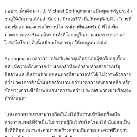
ต่อประเด็นดังกล่าว J. Michael Springmann อดีตทูตสหรัฐประจำ
ซาอุให้สัมภาษณ์กับสำนักข่าว PressTV เมื่อวันพฤหัสบดีว่า “การที่
สมาชิกสภาคองเกรสวิพากษ์วิจารณ์ท่าทีของทรัมป์ ที่ได้เพิ่ม
มาตรการแซงชันต่ออิหร่านทั้งที่โลกอยู่ในภาวะแพร่ระบาดของ
ไวรัสโคโรน่า สิ่งนี้เหมือนเป็นการพูดให้คนหูหนวกฟัง”
Springmann กล่าวว่า “ทรัมป์และกลุ่มอิสราเอลผู้ชักใยอยู่เบื้อง
หลัง มีความต้องการอย่างแรงกล้าที่จะทำลายล้างสาธารณรัฐ
อิสลามแห่งอิหร่านด้วยทุกหนทางที่สามารถทำได้ ไม่ว่าจะด้วยการ
คว่ำบาตรการค้าน้ำมันของอิหร่าน คว่ำบาตรการส่งออกเหล็ก หรือ
ขัดขวางการเข้าถึงระบบธนาคารระหว่างประเทศ พวกเขาพร้อมจะ
ทำทั้งหมด”
“และหากพวกเขาสามารถกีดกันไม่ให้อิหร่านเข้าถึงเครื่องมือ
ทางการแพทย์ที่จำเป็นในการต่อสู้กับไวรัสโคโรน่าได้ นั่นย่อมเป็น
สิ่งที่ดีที่สุด เพราะจะสามารถสร้างความเสียหายและคร่าชีวิตชาว