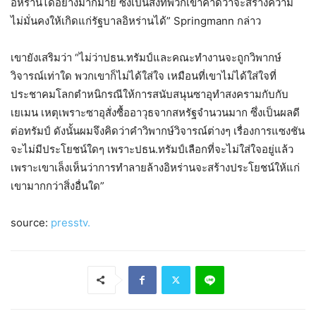
อิหร่านได้อย่างมากมาย ซึ่งเป็นสิ่งที่พวกเขาคาดว่าจะสร้างความ
ไม่มั่นคงให้เกิดแก่รัฐบาลอิหร่านได้” Springmann กล่าว
เขายังเสริมว่า “ไม่ว่าปธน.ทรัมป์และคณะทำงานจะถูกวิพากษ์
วิจารณ์เท่าใด พวกเขาก็ไม่ได้ใส่ใจ เหมือนที่เขาไม่ได้ใส่ใจที่
ประชาคมโลกตำหนิกรณีให้การสนับสนุนซาอุทำสงครามกับกับ
เยเมน เหตุเพราะซาอุสั่งซื้ออาวุธจากสหรัฐจำนวนมาก ซึ่งเป็นผลดี
ต่อทรัมป์ ดังนั้นผมจึงคิดว่าคำวิพากษ์วิจารณ์ต่างๆ เรื่องการแซงชัน
จะไม่มีประโยชน์ใดๆ เพราะปธน.ทรัมป์เลือกที่จะไม่ใส่ใจอยู่แล้ว
เพราะเขาเล็งเห็นว่าการทำลายล้างอิหร่านจะสร้างประโยชน์ให้แก่
เขามากกว่าสิ่งอื่นใด”
source:
presstv.