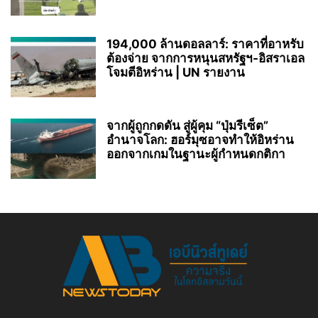
194,000 ล้านดอลลาร์: ราคาที่อาหรับ
ต้องจ่าย จากการหนุนสหรัฐฯ‑อิสราเอล
โจมตีอิหร่าน | UN รายงาน
จากผู้ถูกกดดัน สู่ผู้คุม “ปุ่มรีเซ็ต”
อำนาจโลก: ฮอร์มุซอาจทำให้อิหร่าน
ออกจากเกมในฐานะผู้กำหนดกติกา