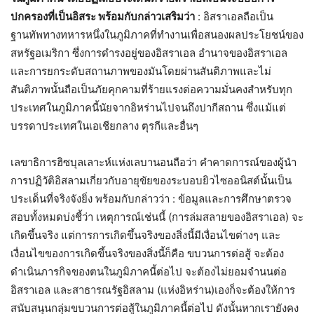
ปกครองที่เป็นอิสระ พร้อมกับกล่าวเสริมว่า
: อิสราเอลถือเป็น
ฐานทัพทางทหารหนึ่งในภูมิภาคที่ทำงานเพื่อสนองผลประโยชน์ของ
สหรัฐอเมริกา ซึ่งการดำรงอยู่ของอิสราเอล อำนาจของอิสราเอล
และการยกระดับสถานภาพของมันโดยผ่านสันติภาพและไม่
สันติภาพนั้นถือเป็นภัยคุกคามที่ร้ายแรงต่อความมั่นคงสำหรับทุก
ประเทศในภูมิภาคนี้นัยจากอิหร่านไปจนถึงปากีสถาน ซึ่งแม้แต่
บรรดาประเทศในเอเชียกลาง ตุรกีและอื่นๆ
เลขาธิการฮิซบุลเลาะห์แห่งเลบานอนถือว่า คำคาดการณ์ของผู้นำ
การปฏิวัติอิสลามเกี่ยวกับอายุขัยของระบอบยิวไซออนิสต์นั้นเป็น
ประเด็นที่จริงจังยิ่ง พร้อมกับกล่าวว่า : ข้อมูลและการศึกษาตรวจ
สอบทั้งหมดบ่งชี้ว่า เหตุการณ์เช่นนี้ (การล่มสลายของอิสราเอล) จะ
เกิดขึ้นจริง แต่การการเกิดขึ้นจริงของสิ่งนี้มีเงื่อนไขต่างๆ และ
เงื่อนไขของการเกิดขึ้นจริงของสิ่งนี้ก็คือ ขบวนการต่อสู้ จะต้อง
ดำเนินภารกิจของตนในภูมิภาคนี้ต่อไป จะต้องไม่ยอมจำนนต่อ
อิสราเอล และสาธารณรัฐอิสลาม (แห่งอิหร่าน)เองก็จะต้องให้การ
สนับสนุนกลุ่มขบวนการต่อสู้ในภูมิภาคนี้ต่อไป ดังนั้นหากเรายังคง