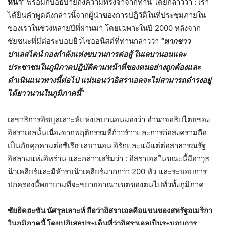
หน้า”
พร้อมกับอธิบายถึงความทรงจำจากท่าน โดยกล่าวว่า : เรา
ได้ยินคำพูดดังกล่าวนี้จากผู้นำของการปฏิวัติในที่ประชุมภายใน
ของเราในช่วงหลายปีที่ผ่านมา โดยเฉพาะในปี 2000 หลังจาก
ชัยชนะที่มีต่อระบอบยิวไซออนิสต์ที่ท่านกล่าวว่า
“หากชาว
ปาเลสไตน์ กองกำลังแห่งขบวนการต่อสู้ ในเลบานอนและ
ประชาชนในภูมิภาคปฏิบัติตามหน้าที่ของตนอย่างถูกต้องและ
ดำเนินแนวทางนี้ต่อไป แน่นอนว่าอิสราเอลจะไม่สามารถดำรงอยู่
ได้ยาวนานในภูมิภาคนี้”
เลขาธิการฮิซบุลเลาะห์แห่งเลบานอนมองว่า อำนาจอธิปไตยของ
อิสราเอลนั้นเนื่องจากพฤติกรรมที่ก้าวร้าวและการก่อสงครามถือ
เป็นภัยคุกคามต่อซีเรีย เลบานอน อิรักและแม้แต่ต่อสาธารณรัฐ
อิสลามแห่งอิหร่าน และกล่าวเสริมว่า : อิสราเอลในขณะนี้มีอาวุธ
นิวเคลียร์และมีหัวรบนิวเคลียร์มากกว่า 200 หัว และระบอบการ
ปกครองนี้พยายามที่จะขยายอาณาเขตของตนไปทั่วทั้งภูมิภาค
ซัยยิดฮะซัน นัศรุลเลาะห์ ถือว่าอิสราเอลคือแขนของสหรัฐอเมริกา
ในภูมิภาคนี้ โดยปฏิเสธประเด็นที่ว่าอิสราเอลเป็นระบอบการ