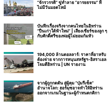
“จักรวรรดิ” ขู่ทำลาย “อารยธรรม” ที่
ไม่มีวันมอดไหม้
บันทึกเรื่องจริงจากคนไทยในอิหร่าน
“ปืนเก่าใต้ฟ้าใหม่” | เสียงเชียร์ของลูก ๆ
กับศักดิ์ศรีของพ่อผู้ไม่ยอมก้มหัว
194,000 ล้านดอลลาร์: ราคาที่อาหรับ
ต้องจ่าย จากการหนุนสหรัฐฯ‑อิสราเอล
โจมตีอิหร่าน | UN รายงาน
จากผู้ถูกกดดัน สู่ผู้คุม “ปุ่มรีเซ็ต”
อำนาจโลก: ฮอร์มุซอาจทำให้อิหร่าน
ออกจากเกมในฐานะผู้กำหนดกติกา