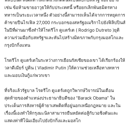
เช่น ข้อห้ามขายอาวุธให้กับประเทศนี้ หรือยกเลิกพันธมิตรทาง
ทหารเป็นระยะเวลาหนึ่ง ตัวอย่างนี้สามารถเห็นได้จากการหยุดการ
ค้าขายปืนไรเฟิล 27,000 กระบอกของสหรัฐอเมริกาไปยังฟิลิปปินส์
ในปีที่ผ่านมาซึ่งทำให้โรดรีโก ดูแตร์เต ( Rodrigo Dutreto )ยุติ
ความร่วมมือกับสหรัฐฯและหันไปสร้างมิตรภาพกับกรุงมอสโกและ
กรุงปักกิ่งแทน
โรดรีโก ดูแตร์เตในระหว่างการเยือนรัสเซียของเขา ได้เรียกร้องให้
วลาดีเมียร์ ปูติน ( Vladimir Putin )ให้ความช่วยเหลือทางทหาร
และมอบเงินกู้แก่พวกเขา
ที่จริงแล้วรัฐบาล โรดรีโก ดูแตร์เตถูกวิพากษ์วิจารณ์ในเดือน
สุดท้ายของตำแหน่งประธานาธิบดีของ “Barack Obama” ใน
ประเด็นการสังหารผู้ค้ายาเสพติดที่อยู่นอกเหนือกฎหมาย และใน
เรื่องนี้เองทำให้กรุงมะนิลาสามารถยืนหยัดต่อสู้กับวอชิงตันและ
แสดงท่าทีโน้มเอียงไปยังปักกิ่งและมอสโก