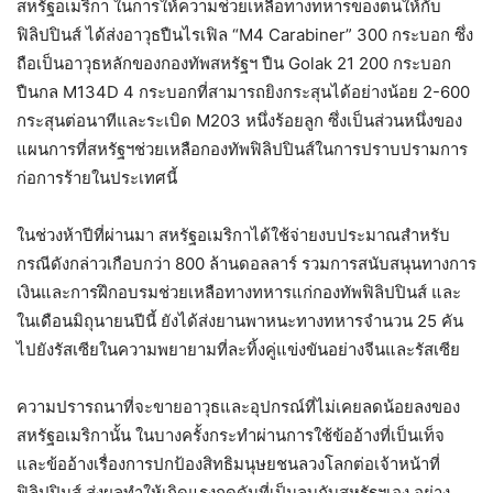
สหรัฐอเมริกา ในการให้ความช่วยเหลือทางทหารของตนให้กับ
ฟิลิปปินส์ ได้ส่งอาวุธปืนไรเฟิล “M4 Carabiner” 300 กระบอก ซึ่ง
ถือเป็นอาวุธหลักของกองทัพสหรัฐฯ ปืน Golak 21 200 กระบอก
ปืนกล M134D 4 กระบอกที่สามารถยิงกระสุนได้อย่างน้อย 2-600
กระสุนต่อนาทีและระเบิด M203 หนึ่งร้อยลูก ซึ่งเป็นส่วนหนึ่งของ
แผนการที่สหรัฐฯช่วยเหลือกองทัพฟิลิปปินส์ในการปราบปรามการ
ก่อการร้ายในประเทศนี้
ในช่วงห้าปีที่ผ่านมา สหรัฐอเมริกาได้ใช้จ่ายงบประมาณสำหรับ
กรณีดังกล่าวเกือบกว่า 800 ล้านดอลลาร์ รวมการสนับสนุนทางการ
เงินและการฝึกอบรมช่วยเหลือทางทหารแก่กองทัพฟิลิปปินส์ และ
ในเดือนมิถุนายนปีนี้ ยังได้ส่งยานพาหนะทางทหารจำนวน 25 คัน
ไปยังรัสเซียในความพยายามที่ละทิ้งคู่แข่งขันอย่างจีนและรัสเซีย
ความปรารถนาที่จะขายอาวุธและอุปกรณ์ที่ไม่เคยลดน้อยลงของ
สหรัฐอเมริกานั้น ในบางครั้งกระทำผ่านการใช้ข้ออ้างที่เป็นเท็จ
และข้ออ้างเรื่องการปกป้องสิทธิมนุษยชนลวงโลกต่อเจ้าหน้าที่
ฟิลิปปินส์ ส่งผลทำให้เกิดแรงกดดันที่เป็นลบกับสหรัฐฯเอง อย่าง