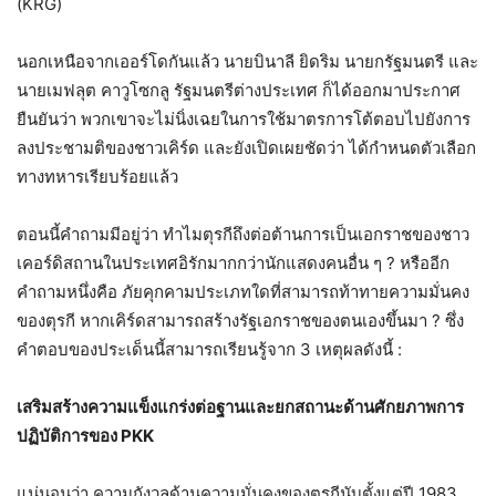
(KRG)
นอกเหนือจากเออร์โดกันแล้ว นายบินาลี ยิดริม นายกรัฐมนตรี และ
นายเมฟลุต คาวูโซกลู รัฐมนตรีต่างประเทศ ก็ได้ออกมาประกาศ
ยืนยันว่า พวกเขาจะไม่นิ่งเฉยในการใช้มาตรการโต้ตอบไปยังการ
ลงประชามติของชาวเคิร์ด และยังเปิดเผยชัดว่า ได้กำหนดตัวเลือก
ทางทหารเรียบร้อยแล้ว
ตอนนี้คำถามมีอยู่ว่า ทำไมตุรกีถึงต่อต้านการเป็นเอกราชของชาว
เคอร์ดิสถานในประเทศอิรักมากกว่านักแสดงคนอื่น ๆ ? หรืออีก
คำถามหนึ่งคือ ภัยคุกคามประเภทใดที่สามารถท้าทายความมั่นคง
ของตุรกี หากเคิร์ดสามารถสร้างรัฐเอกราชของตนเองขึ้นมา ? ซึ่ง
คำตอบของประเด็นนี้สามารถเรียนรู้จาก 3 เหตุผลดังนี้ :
เสริมสร้างความแข็งแกร่งต่อฐานและยกสถานะด้านศักยภาพการ
ปฏิบัติการของ PKK
แน่นอนว่า ความกังวลด้านความมั่นคงของตุรกีนับตั้งแต่ปี 1983