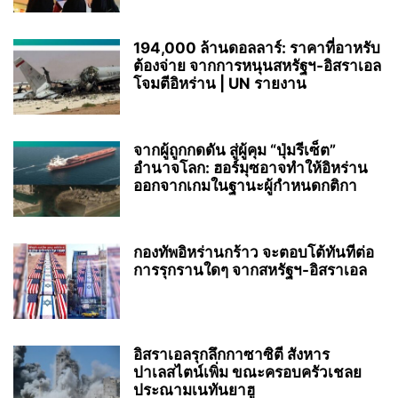
194,000 ล้านดอลลาร์: ราคาที่อาหรับ
ต้องจ่าย จากการหนุนสหรัฐฯ‑อิสราเอล
โจมตีอิหร่าน | UN รายงาน
จากผู้ถูกกดดัน สู่ผู้คุม “ปุ่มรีเซ็ต”
อำนาจโลก: ฮอร์มุซอาจทำให้อิหร่าน
ออกจากเกมในฐานะผู้กำหนดกติกา
กองทัพอิหร่านกร้าว จะตอบโต้ทันทีต่อ
การรุกรานใดๆ จากสหรัฐฯ-อิสราเอล
อิสราเอลรุกลึกกาซาซิตี สังหาร
ปาเลสไตน์เพิ่ม ขณะครอบครัวเชลย
ประณามเนทันยาฮู