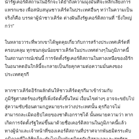
นำรัฐเคอร์ดิสถานในอิรักจะได้ย้ำถึงความมุ่งมั่นที่จะหลีกเลี่ยงการ
แทรกแซง เพื่อสนับสนุนชาวเคิร์ดในประเทศอื่นๆ ทว่าในความเป็น
จริงก็คือ บรรดาผู้นำชาวเคิร์ด ต่างฝันถึงรัฐเคอร์ดิสถานที่ “ยิ่งใหญ่
กว่า”
ในหลายวาระที่พวกเขาได้พูดคุยเกี่ยวกับการสร้างประเทศเคิร์ดที่
ครอบคลุม ทุกชนกลุ่มน้อยชาวเคิร์ดในประเทศต่างๆในภูมิภาคนี้
ในสถานการณ์เช่นนี้ การจัดตั้งรัฐเคอร์ดิสถานในทางเหนือของอิรัก
ในอนาคตอันใกล้นี้จะกลายเป็นภัยคุกคามต่อความมั่นคงของ
ประเทศตุรกี
หากชาวเคิร์ดอิรักผลักดันให้ชาวเคิร์ดตุรกีมาเข้าร่วมกับ
ภูมิรัฐศาสตร์ของรัฐที่เพิ่งจัดตั้งขึ้นใหม่ เงื่อนไขต่างๆ อาจจะขยับไป
สู่ความซับซ้อนตามกฎหมายระหว่างประเทศนั้น ตุรกีอาจไม่
สามารถละเมิดอธิปไตยของชาติเอกราชได้ นั้นหมายความว่า หาก
เกิดการจัดตั้งรัฐใหม่ขึ้นมาด้วยชื่อเคอร์ดิสถานในภูมิภาคนี้แล้ว
ทางผู้นำและเจ้าหน้าที่ของเคอร์ดิสถานที่ปราศจากพันธมิตรระดับ
ภูมิภาคที่ใกล้ชิดก็จะหันไปเป็นพันธมิตรกับอิสราเอลและสหรัฐฯ