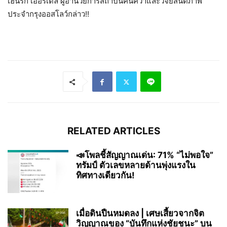
เฮนริก เออร์เดล ผู้อำนวยการสถาบันค้นคว้าและวิจัยสันติภาพ
ประจำกรุงออสโลว์กล่าว!!
RELATED ARTICLES
📣โพลชี้สัญญาณเด่น: 71% “ไม่พอใจ”
ทรัมป์ ตัวเลขหลายด้านพุ่งแรงใน
ทิศทางเดียวกัน!
เมื่อดินปืนหมดลง | เศษเสี้ยวจากจิต
วิญญาณของ “บันทึกแห่งชัยชนะ” บน