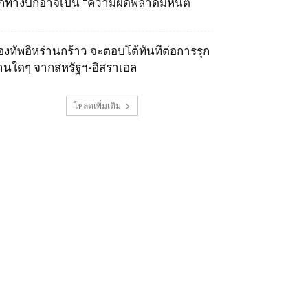
ุกทางบกอาจเป็น “ความผิดพลาดมหันต์
องทัพอิหร่านกร้าว จะตอบโต้ทันทีต่อการรุก
านใดๆ จากสหรัฐฯ-อิสราเอล
โหลดเพิ่มเติม