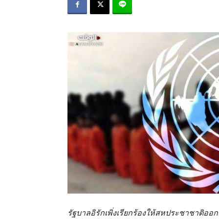
รัฐบาลอิรักเพิ่งเรียกร้องให้สหประชาชาติออ