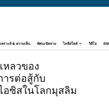
ิเคราะห์ & ความเห็น
ทัศนะอิสลาม
ไลฟ์สไตล์
วิดีโอ
EN
้มเหลวของ
รต่อสู้กับ
อซิสในโลกมุสลิม