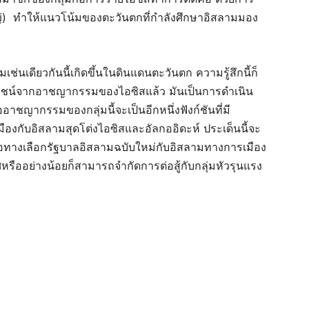
่งใหญ่) ทำให้แนวโน้มของตะวันตกที่กำลังศึกษาอิสลามมอง
เดียวกันนี้เกิดขึ้นในดินแดนตะวันตก ความรู้สึกนี้ก็
ยชน์จากอาชญากรรมของไอซิสแล้ว มันเป็นการดำเนิน
าชญากรรมของกลุ่มนี้จะเป็นอีกหนึ่งฟังก์ชันที่มี
งกับอิสลามสุดโต่งไอซิสและอัลกออิดะห์ ประเด็นนี้จะ
ทางเลือกรัฐบาลอิสลามฉบับใหม่กับอิสลามทางการเมือง
ศหรืออย่างน้อยก็สามารถจำกัดการต่อสู้กับกลุ่มหัวรุนแรง