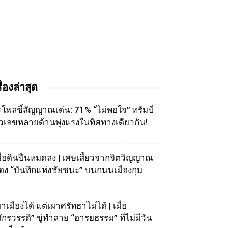
รื่องล่าสุด
โพลชี้สัญญาณเด่น: 71% “ไม่พอใจ” ทรัมป์
ัวเลขหลายด้านพุ่งแรงในทิศทางเดียวกัน!
มื่อดินปืนหมดลง | เศษเสี้ยวจากจิตวิญญาณ
อง “บันทึกแห่งชัยชนะ” บนถนนเมืองกุม
าเมืองได้ แต่เผาศรัทธาไม่ได้ | เมื่อ
จักรวรรดิ” ขู่ทำลาย “อารยธรรม” ที่ไม่มีวัน