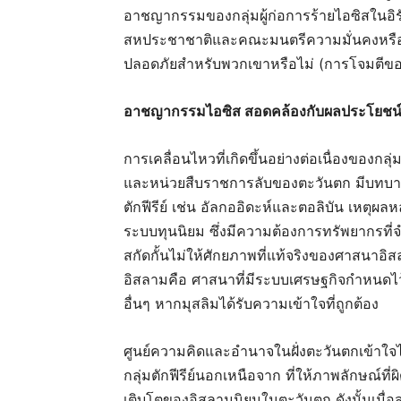
อาชญากรรมของกลุ่มผู้ก่อการร้ายไอซิสในอิรัก
สหประชาชาติและคณะมนตรีความมั่นคงหรือไ
ปลอดภัยสำหรับพวกเขาหรือไม่ (การโจมตีของ
อาชญากรรมไอซิส
สอดคล้องกับผลประโยชน์
การเคลื่อนไหวที่เกิดขึ้นอย่างต่อเนื่องของกลุ
และหน่วยสืบราชการลับของตะวันตก มีบทบาท
ตักฟีรีย์ เช่น อัลกออิดะห์และตอลิบัน เหตุ
ระบบทุนนิยม ซึ่งมีความต้องการทรัพยากรที่จ
สกัดกั้นไม่ให้ศักยภาพที่แท้จริงของศาสนาอิสล
อิสลามคือ ศาสนาที่มีระบบเศรษฐกิจกำหนดไว้อ
อื่นๆ หากมุสลิมได้รับความเข้าใจที่ถูกต้อง
ศูนย์ความคิดและอำนาจในฝั่งตะวันตกเข้าใจ
กลุ่มตักฟีรีย์นอกเหนือจาก ที่ให้ภาพลักษณ์
เติบโตของอิสลามนิยมในตะวันตก ดังนั้นเมื่