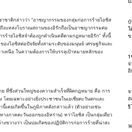
ม
าชาติกล่าวว่า “อาชญากรรมของกลุ่มก่อการร้ายไอซิส
บ
มถึงแหล่งโบราณสถานของอิรักถือเป็นอาชญากรรมต่อ
ใต
รร้ายไอซิสจำต้องถูกดำเนินคดีตามกฎหมายอิรัก” ทั้งนี้
ข
ของไอซิสต่อปัจจัยทั้งสามระดับของมนุษย์ เศรษฐกิจและ
กาเหนือ ในความต้องการให้บรรลุเป้าหมายหลักของ
1
จ
อ
รร้าย ที่ซึ่งส่วนใหญ่ของความสำเร็จที่ผิดกฎหมาย คือ การ
จา
ฮ
อง โดยเฉพาะอย่างยิ่งประชาชนในเอเชียตะวันตกและ
ฐ
ี้เคยเกิดขึ้นในภูมิภาคดังกล่าวแล้ว (ตัวอย่างเช่น
ทางภาคตะวันออกของอิหร่าน) ทว่าไอซิส เป็นกลุ่มเดียว
กว้างขวางว่า เป็นบ่อเกิดของปฏิบัติการก่อการร้ายที่น่าสะ
