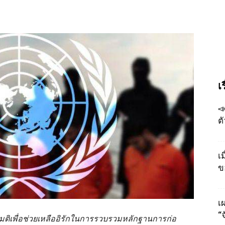
เ

ต
เ
ข
เผ
“
กมติเพื่อช่วยเหลืออิรักในการรวบรวมหลักฐานการก่อ