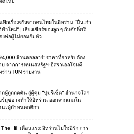
อดไหม้
ันทึกเรื่องจริงจากคนไทยในอิหร่าน “ปืนเก่า
้ฟ้าใหม่” | เสียงเชียร์ของลูก ๆ กับศักดิ์ศรี
องพ่อผู้ไม่ยอมก้มหัว
94,000 ล้านดอลลาร์: ราคาที่อาหรับต้อง
่าย จากการหนุนสหรัฐฯ‑อิสราเอลโจมตี
ิหร่าน | UN รายงาน
กผู้ถูกกดดัน สู่ผู้คุม “ปุ่มรีเซ็ต” อำนาจโลก:
อร์มุซอาจทำให้อิหร่าน ออกจากเกมใน
านะผู้กำหนดกติกา
The Hill เตือนแรง: อิหร่านไม่ใช่อิรัก การ