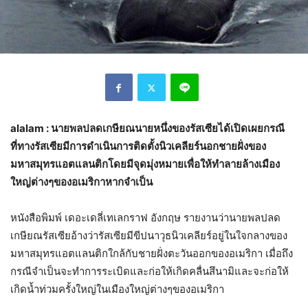
alalam : นายพลปลดเกษียณนายหนึ่งของรัสเซียได้เปิดเผยกรณี
ที่ทางรัสเซียมีการดำเนินการติดตั้งนิวเคลียร์นอกชายฝั่งของ
มหาสมุทรแอตแลนติกโดยมีจุดมุ่งหมายเพื่อให้ทำลายล้างเมือง
ใหญ่ต่างๆของอเมริกาหากจำเป็น
หนังสือพิมพ์ เดอะเดลี่เทเลกราฟ อังกฤษ รายงานว่านายพลปลด
เกษียณรัสเซียอ้างว่ารัสเซียมีขีปนาวุธนิวเคลียร์อยู่ในใจกลางของ
มหาสมุทรแอตแลนติกใกล้กับชายฝั่งตะวันออกของอเมริกา เมื่อถึง
กรณีจำเป็นจะทำการระเบิดและก่อให้เกิดคลื่นสึนามิและจะก่อให้
เกิดน้ำท่วมครั้งใหญ่ในเมืองใหญ่ต่างๆของอเมริกา