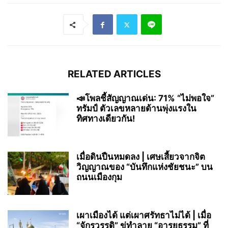
RELATED ARTICLES
📣โพลชี้สัญญาณเด่น: 71% “ไม่พอใจ”
ทรัมป์ ตัวเลขหลายด้านพุ่งแรงใน
ทิศทางเดียวกัน!
เมื่อดินปืนหมดลง | เศษเสี้ยวจากจิต
วิญญาณของ “บันทึกแห่งชัยชนะ” บน
ถนนเมืองกุม
เผาเมืองได้ แต่เผาศรัทธาไม่ได้ | เมื่อ
“จักรวรรดิ” ขู่ทำลาย “อารยธรรม” ที่