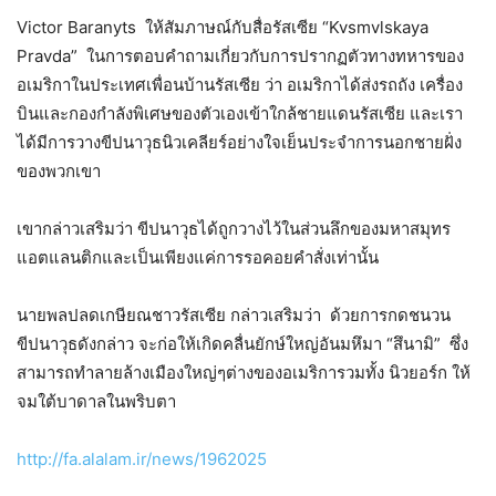
Victor Baranyts ให้สัมภาษณ์กับสื่อรัสเซีย “Kvsmvlskaya
Pravda” ในการตอบคำถามเกี่ยวกับการปรากฏตัวทางทหารของ
อเมริกาในประเทศเพื่อนบ้านรัสเซีย ว่า อเมริกาได้ส่งรถถัง เครื่อง
บินและกองกำลังพิเศษของตัวเองเข้าใกล้ชายแดนรัสเซีย และเรา
ได้มีการวางขีปนาวุธนิวเคลียร์อย่างใจเย็นประจำการนอกชายฝั่ง
ของพวกเขา
เขากล่าวเสริมว่า ขีปนาวุธได้ถูกวางไว้ในส่วนลึกของมหาสมุทร
แอตแลนติกและเป็นเพียงแค่การรอคอยคำสั่งเท่านั้น
นายพลปลดเกษียณชาวรัสเซีย กล่าวเสริมว่า ด้วยการกดชนวน
ขีปนาวุธดังกล่าว จะก่อให้เกิดคลื่นยักษ์ใหญ่อันมหึมา “สึนามิ” ซึ่ง
สามารถทำลายล้างเมืองใหญ่ๆต่างของอเมริการวมทั้ง นิวยอร์ก ให้
จมใต้บาดาลในพริบตา
http://fa.alalam.ir/news/1962025