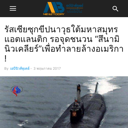
รัสเซียซุกขีปนาวุธใต้มหาสมุทร
แอตแลนติก รอจุดชนวน “สึนามิ
นิวเคลียร์”เพื่อทำลายล้างอเมริกา
!
By
เอบีนิวส์ทูเดย์
-
3 พฤษภาคม 2017