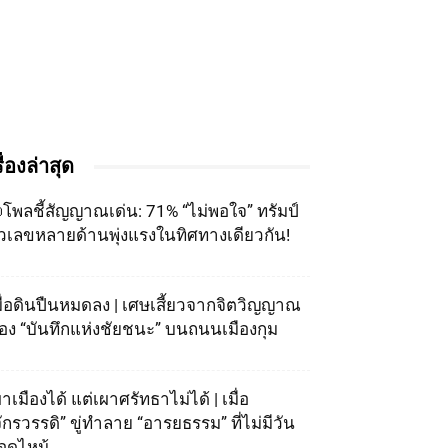
รื่องล่าสุด
โพลชี้สัญญาณเด่น: 71% “ไม่พอใจ” ทรัมป์
ัวเลขหลายด้านพุ่งแรงในทิศทางเดียวกัน!
มื่อดินปืนหมดลง | เศษเสี้ยวจากจิตวิญญาณ
อง “บันทึกแห่งชัยชนะ” บนถนนเมืองกุม
าเมืองได้ แต่เผาศรัทธาไม่ได้ | เมื่อ
จักรวรรดิ” ขู่ทำลาย “อารยธรรม” ที่ไม่มีวัน
อดไหม้