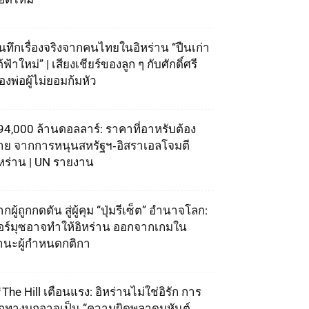
ันทึกเรื่องจริงจากคนไทยในอิหร่าน “ปืนเก่า
้ฟ้าใหม่” | เสียงเชียร์ของลูก ๆ กับศักดิ์ศรี
องพ่อผู้ไม่ยอมก้มหัว
94,000 ล้านดอลลาร์: ราคาที่อาหรับต้อง
่าย จากการหนุนสหรัฐฯ‑อิสราเอลโจมตี
ิหร่าน | UN รายงาน
กผู้ถูกกดดัน สู่ผู้คุม “ปุ่มรีเซ็ต” อำนาจโลก:
อร์มุซอาจทำให้อิหร่าน ออกจากเกมใน
านะผู้กำหนดกติกา
The Hill เตือนแรง: อิหร่านไม่ใช่อิรัก การ
ุกทางบกอาจเป็น “ความผิดพลาดมหันต์