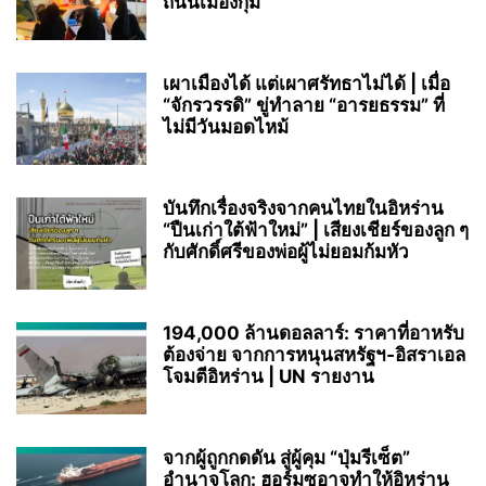
ถนนเมืองกุม
เผาเมืองได้ แต่เผาศรัทธาไม่ได้ | เมื่อ
“จักรวรรดิ” ขู่ทำลาย “อารยธรรม” ที่
ไม่มีวันมอดไหม้
บันทึกเรื่องจริงจากคนไทยในอิหร่าน
“ปืนเก่าใต้ฟ้าใหม่” | เสียงเชียร์ของลูก ๆ
กับศักดิ์ศรีของพ่อผู้ไม่ยอมก้มหัว
194,000 ล้านดอลลาร์: ราคาที่อาหรับ
ต้องจ่าย จากการหนุนสหรัฐฯ‑อิสราเอล
โจมตีอิหร่าน | UN รายงาน
จากผู้ถูกกดดัน สู่ผู้คุม “ปุ่มรีเซ็ต”
อำนาจโลก: ฮอร์มุซอาจทำให้อิหร่าน