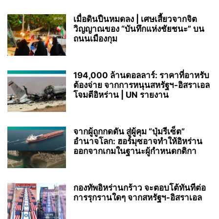
เมื่อดินปืนหมดลง | เศษเสี้ยวจากจิต
วิญญาณของ “บันทึกแห่งชัยชนะ” บน
ถนนเมืองกุม
194,000 ล้านดอลลาร์: ราคาที่อาหรับ
ต้องจ่าย จากการหนุนสหรัฐฯ‑อิสราเอล
โจมตีอิหร่าน | UN รายงาน
จากผู้ถูกกดดัน สู่ผู้คุม “ปุ่มรีเซ็ต”
อำนาจโลก: ฮอร์มุซอาจทำให้อิหร่าน
ออกจากเกมในฐานะผู้กำหนดกติกา
กองทัพอิหร่านกร้าว จะตอบโต้ทันทีต่อ
การรุกรานใดๆ จากสหรัฐฯ-อิสราเอล