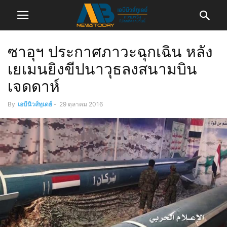
ซาอุฯ ประกาศภาวะฉุกเฉิน หลัง
เยเมนยิงขีปนาวุธลงสนามบิน
เจดดาห์
By
เอบีนิวส์ทูเดย์
-
29 ตุลาคม 2016