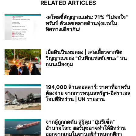
RELATED ARTICLES
📣โพลชี้สัญญาณเด่น: 71% “ไม่พอใจ”
ทรัมป์ ตัวเลขหลายด้านพุ่งแรงใน
ทิศทางเดียวกัน!
เมื่อดินปืนหมดลง | เศษเสี้ยวจากจิต
วิญญาณของ “บันทึกแห่งชัยชนะ” บน
ถนนเมืองกุม
194,000 ล้านดอลลาร์: ราคาที่อาหรับ
ต้องจ่าย จากการหนุนสหรัฐฯ‑อิสราเอล
โจมตีอิหร่าน | UN รายงาน
จากผู้ถูกกดดัน สู่ผู้คุม “ปุ่มรีเซ็ต”
อำนาจโลก: ฮอร์มุซอาจทำให้อิหร่าน
ออกจากเกมในฐานะผู้กำหนดกติกา