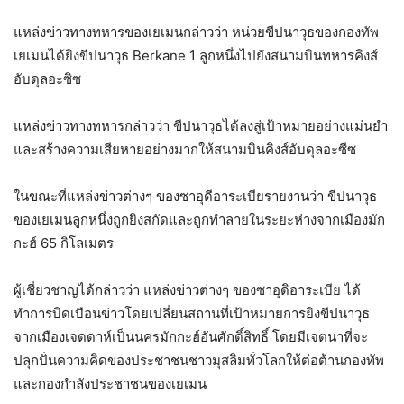
แหล่งข่าวทางทหารของเยเมนกล่าวว่า หน่วยขีปนาวุธของกองทัพ
เยเมนได้ยิงขีปนาวุธ Berkane 1 ลูกหนึ่งไปยังสนามบินทหารคิงส์
อับดุลอะซิซ
แหล่งข่าวทางทหารกล่าวว่า ขีปนาวุธได้ลงสู่เป้าหมายอย่างแม่นยำ
และสร้างความเสียหายอย่างมากให้สนามบินคิงส์อับดุลอะซีซ
ในขณะที่แหล่งข่าวต่างๆ ของซาอุดีอาระเบียรายงานว่า ขีปนาวุธ
ของเยเมนลูกหนึ่งถูกยิงสกัดและถูกทำลายในระยะห่างจากเมืองมัก
กะฮ์ 65 กิโลเมตร
ผู้เชี่ยวชาญได้กล่าวว่า แหล่งข่าวต่างๆ ของซาอุดิอาระเบีย ได้
ทำการบิดเบือนข่าวโดยเปลี่ยนสถานที่เป้าหมายการยิงขีปนาวุธ
จากเมืองเจดดาห์เป็นนครมักกะฮ์อันศักดิ์สิทธิ์ โดยมีเจตนาที่จะ
ปลุกปั่นความคิดของประชาชนชาวมุสลิมทั่วโลกให้ต่อต้านกองทัพ
และกองกำลังประชาชนของเยเมน