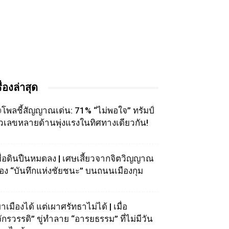
รื่องล่าสุด
โพลชี้สัญญาณเด่น: 71% “ไม่พอใจ” ทรัมป์
ัวเลขหลายด้านพุ่งแรงในทิศทางเดียวกัน!
มื่อดินปืนหมดลง | เศษเสี้ยวจากจิตวิญญาณ
อง “บันทึกแห่งชัยชนะ” บนถนนเมืองกุม
าเมืองได้ แต่เผาศรัทธาไม่ได้ | เมื่อ
จักรวรรดิ” ขู่ทำลาย “อารยธรรม” ที่ไม่มีวัน