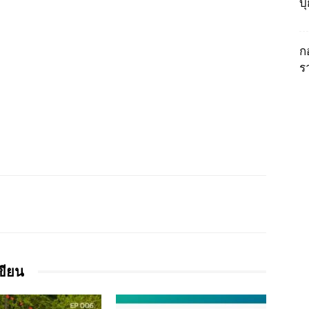
บ
ก
ร
เขียน