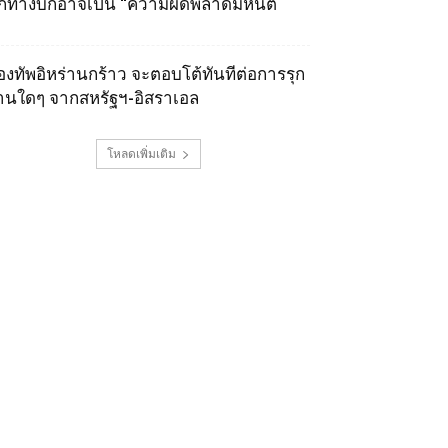
ุกทางบกอาจเป็น “ความผิดพลาดมหันต์
องทัพอิหร่านกร้าว จะตอบโต้ทันทีต่อการรุก
านใดๆ จากสหรัฐฯ-อิสราเอล
โหลดเพิ่มเติม