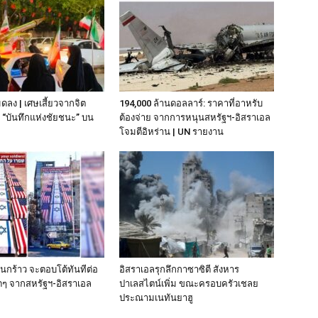
มดลง | เศษเสี้ยวจากจิต
194,000 ล้านดอลลาร์: ราคาที่อาหรับ
“บันทึกแห่งชัยชนะ” บน
ต้องจ่าย จากการหนุนสหรัฐฯ‑อิสราเอล
โจมตีอิหร่าน | UN รายงาน
านกร้าว จะตอบโต้ทันทีต่อ
อิสราเอลรุกลึกกาซาซิตี สังหาร
ๆ จากสหรัฐฯ-อิสราเอล
ปาเลสไตน์เพิ่ม ขณะครอบครัวเชลย
ประณามเนทันยาฮู