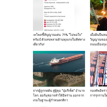
📣โพลชี้สัญญาณเด่น: 71% “ไม่พอใจ”
เมื่อดินปืนห
ทรัมป์ ตัวเลขหลายด้านพุ่งแรงในทิศทาง
วิญญาณของ 
เดียวกัน!
ถนนเมืองกุม
จากผู้ถูกกดดัน สู่ผู้คุม “ปุ่มรีเซ็ต” อำนาจ
กองทัพอิหร่
โลก: ฮอร์มุซอาจทำให้อิหร่าน ออกจาก
การรุกรานใด
เกมในฐานะผู้กำหนดกติกา