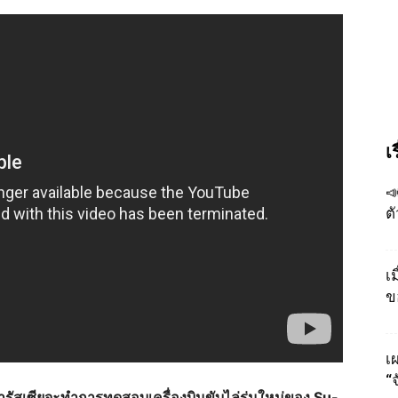
เ

ต
เ
ข
เผ
“
รัสเซียจะทำการทดสอบเครื่องบินขับไล่รุ่นใหม่ของ Su-