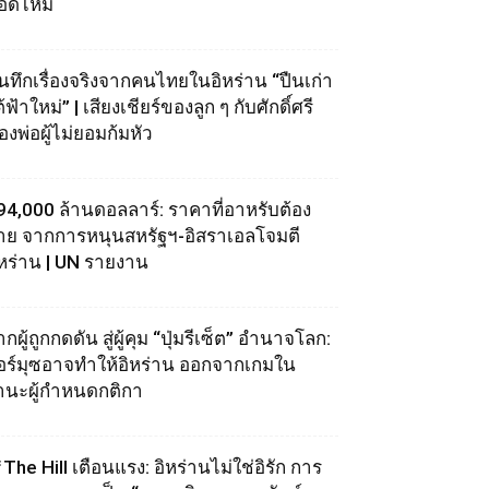
อดไหม้
ันทึกเรื่องจริงจากคนไทยในอิหร่าน “ปืนเก่า
้ฟ้าใหม่” | เสียงเชียร์ของลูก ๆ กับศักดิ์ศรี
องพ่อผู้ไม่ยอมก้มหัว
94,000 ล้านดอลลาร์: ราคาที่อาหรับต้อง
่าย จากการหนุนสหรัฐฯ‑อิสราเอลโจมตี
ิหร่าน | UN รายงาน
กผู้ถูกกดดัน สู่ผู้คุม “ปุ่มรีเซ็ต” อำนาจโลก:
อร์มุซอาจทำให้อิหร่าน ออกจากเกมใน
านะผู้กำหนดกติกา
The Hill เตือนแรง: อิหร่านไม่ใช่อิรัก การ