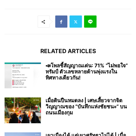
RELATED ARTICLES
📣โพลชี้สัญญาณเด่น: 71% “ไม่พอใจ”
ทรัมป์ ตัวเลขหลายด้านพุ่งแรงใน
ทิศทางเดียวกัน!
เมื่อดินปืนหมดลง | เศษเสี้ยวจากจิต
วิญญาณของ “บันทึกแห่งชัยชนะ” บน
ถนนเมืองกุม
เผาเมืองได้ แต่เผาศรัทธาไม่ได้ | เมื่อ