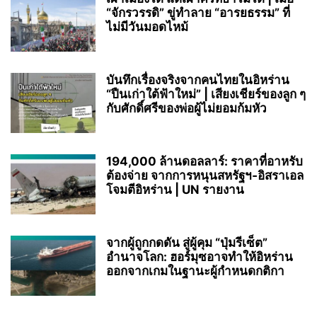
“จักรวรรดิ” ขู่ทำลาย “อารยธรรม” ที่
ไม่มีวันมอดไหม้
บันทึกเรื่องจริงจากคนไทยในอิหร่าน
“ปืนเก่าใต้ฟ้าใหม่” | เสียงเชียร์ของลูก ๆ
กับศักดิ์ศรีของพ่อผู้ไม่ยอมก้มหัว
194,000 ล้านดอลลาร์: ราคาที่อาหรับ
ต้องจ่าย จากการหนุนสหรัฐฯ‑อิสราเอล
โจมตีอิหร่าน | UN รายงาน
จากผู้ถูกกดดัน สู่ผู้คุม “ปุ่มรีเซ็ต”
อำนาจโลก: ฮอร์มุซอาจทำให้อิหร่าน
ออกจากเกมในฐานะผู้กำหนดกติกา