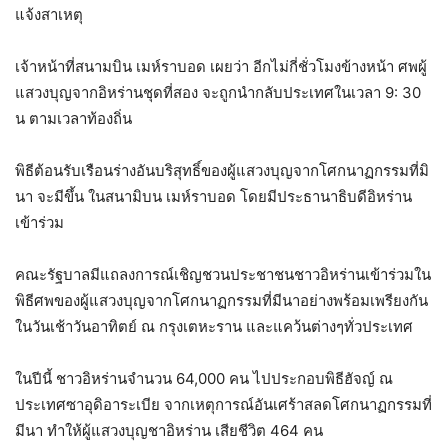
แจ้งสาเหตุ
เจ้าหน้าที่สนามบิน เมห์ราบอด เผยว่า อีกไม่กี่ชั่วโมงข้างหน้า ศพผู้
แสวงบุญจากอิหร่านชุดที่สอง จะถูกนำกลับประเทศในเวลา 9: 30
น ตามเวลาท้องถิ่น
พิธีต้อนรับเรือนร่างอันบริสุทธิ์ของผู้แสวงบุญจากโศกนาฏกรรมที่มิ
นา จะมีขึ้น ในสนามิบน เมห์ราบอด โดยมีประธานาธิบดีอิหร่าน
เข้าร่วม
คณะรัฐบาลมีแถลงการณ์เชิญชวนประชาชนชาวอิหร่านเข้าร่วมใน
พิธีศพของผู้แสวงบุญจากโศกนาฏกรรมที่มีนาอย่างพร้อมเพรียงกัน
ในวันเช้าวันอาทิตย์ ณ กรุงเตหะราน และแคว้นต่างๆทั่วประเทศ
ในปีนี้ ชาวอิหร่านจำนวน 64,000 คน ไปประกอบพิธีฮัจญ์ ณ
ประเทศซาอุดิอาระเบีย จากเหตุการณ์อันเศร้าสลดโศกนาฏกรรมที่
มีนา ทำให้ผู้แสวงบุญชาอิหร่าน เสียชีวิต 464 คน