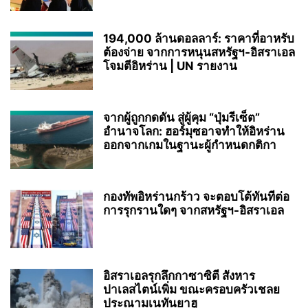
194,000 ล้านดอลลาร์: ราคาที่อาหรับ
ต้องจ่าย จากการหนุนสหรัฐฯ‑อิสราเอล
โจมตีอิหร่าน | UN รายงาน
จากผู้ถูกกดดัน สู่ผู้คุม “ปุ่มรีเซ็ต”
อำนาจโลก: ฮอร์มุซอาจทำให้อิหร่าน
ออกจากเกมในฐานะผู้กำหนดกติกา
กองทัพอิหร่านกร้าว จะตอบโต้ทันทีต่อ
การรุกรานใดๆ จากสหรัฐฯ-อิสราเอล
อิสราเอลรุกลึกกาซาซิตี สังหาร
ปาเลสไตน์เพิ่ม ขณะครอบครัวเชลย
ประณามเนทันยาฮู