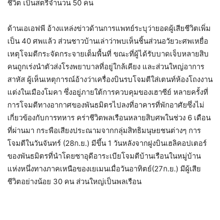
ชีวิต เป็นสตรีจำนวน 50 คน
ด้านเอเอฟพี อ้างแหล่งข่าวด้านการแพทย์ระบุว่ายอดผู้เสียชีวิตเพิ่ม
เป็น 40 ศพแล้ว ส่วนชาวบ้านเล่าว่าพบเห็นชิ้นส่วนอวัยวะศพเหยื่อ
เหตุโจมตีกระจัดกระจายเต็มพื้นที่ ขณะที่ผู้ได้รับบาดเจ็บหลายสิบ
คนถูกเร่งนำตัวส่งโรงพยาบาลที่อยู่ใกล้เคียง และส่วนใหญ่อาการ
สาหัส ผู้เห็นเหตุการณ์อ้างว่าเครื่องบินรบโจมตีใส่เตนท์ห้องโถงงาน
แต่งในเมืองโมคา ซึ่งอยู่ภายใต้การควบคุมของเฮาซีย์ หลายครั้งที่
การโจมตีทางอากาศของพันธมิตรไปลงที่อาคารที่พักอาศัยซึ่งไม่
เกี่ยวข้องกับการทหาร คร่าชีวิตพลเรือนหลายสิบศพในช่วง 6 เดือน
ที่ผ่านมา กระพือเสียงประณามจากกลุ่มสิทธิมนุษยชนต่างๆ การ
โจมตีในวันจันทร์ (28ก.ย.) มีขึ้น 1 วันหลังจากฝูงบินเฮลิคอปเตอร์
ของพันธมิตรที่นำโดยซาอุดีอาระเบียโจมตีบ้านเรือนในหมู่บ้าน
แห่งหนึ่งทางภาคเหนือของเยเมนเมื่อวันอาทิตย์(27ก.ย.) มีผู้เสีย
ชีวิตอย่างน้อย 30 คน ส่วนใหญ่เป็นพลเรือน