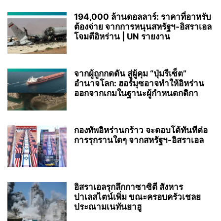
194,000 ล้านดอลลาร์: ราคาที่อาหรับ
ต้องจ่าย จากการหนุนสหรัฐฯ‑อิสราเอล
โจมตีอิหร่าน | UN รายงาน
จากผู้ถูกกดดัน สู่ผู้คุม “ปุ่มรีเซ็ต”
อำนาจโลก: ฮอร์มุซอาจทำให้อิหร่าน
ออกจากเกมในฐานะผู้กำหนดกติกา
กองทัพอิหร่านกร้าว จะตอบโต้ทันทีต่อ
การรุกรานใดๆ จากสหรัฐฯ-อิสราเอล
อิสราเอลรุกลึกกาซาซิตี สังหาร
ปาเลสไตน์เพิ่ม ขณะครอบครัวเชลย
ประณามเนทันยาฮู