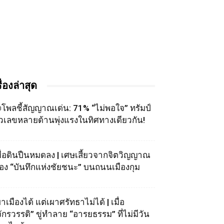
รื่องล่าสุด
โพลชี้สัญญาณเด่น: 71% “ไม่พอใจ” ทรัมป์
ัวเลขหลายด้านพุ่งแรงในทิศทางเดียวกัน!
มื่อดินปืนหมดลง | เศษเสี้ยวจากจิตวิญญาณ
อง “บันทึกแห่งชัยชนะ” บนถนนเมืองกุม
าเมืองได้ แต่เผาศรัทธาไม่ได้ | เมื่อ
จักรวรรดิ” ขู่ทำลาย “อารยธรรม” ที่ไม่มีวัน