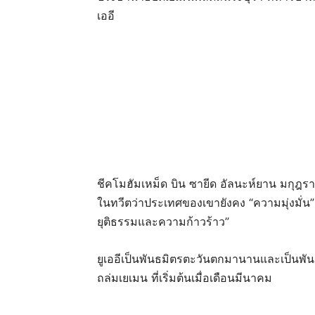
เออี
ชีคโมฮัมเหม็ด บิน ซายีด อัลนะห์ยาน มกุฎรา
ในทวีตว่าประเทศของเขายังคง “ความมุ่งมั่
ยุติธรรมและความก้าวร้าว”
ยูเออีเป็นพันธมิตรตะวันตกมานานและเป็นพั
ถล่มเยเมน ที่เริ่มต้นเมื่อเดือนมีนาคม