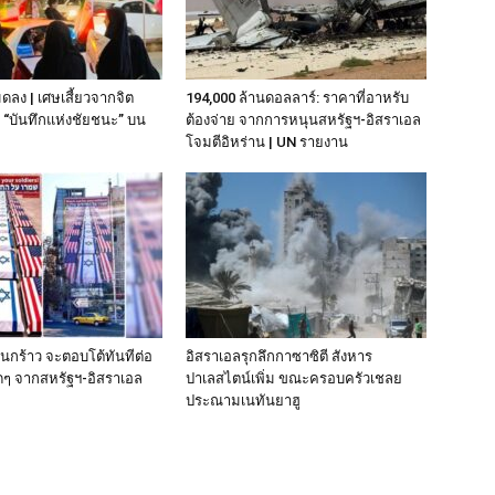
มดลง | เศษเสี้ยวจากจิต
194,000 ล้านดอลลาร์: ราคาที่อาหรับ
“บันทึกแห่งชัยชนะ” บน
ต้องจ่าย จากการหนุนสหรัฐฯ‑อิสราเอล
โจมตีอิหร่าน | UN รายงาน
านกร้าว จะตอบโต้ทันทีต่อ
อิสราเอลรุกลึกกาซาซิตี สังหาร
ๆ จากสหรัฐฯ-อิสราเอล
ปาเลสไตน์เพิ่ม ขณะครอบครัวเชลย
ประณามเนทันยาฮู