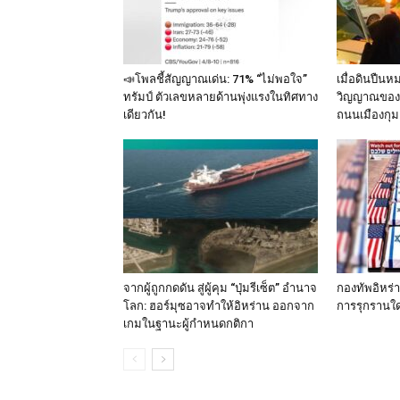
📣โพลชี้สัญญาณเด่น: 71% “ไม่พอใจ”
เมื่อดินปืนห
ทรัมป์ ตัวเลขหลายด้านพุ่งแรงในทิศทาง
วิญญาณของ 
เดียวกัน!
ถนนเมืองกุม
จากผู้ถูกกดดัน สู่ผู้คุม “ปุ่มรีเซ็ต” อำนาจ
กองทัพอิหร่
โลก: ฮอร์มุซอาจทำให้อิหร่าน ออกจาก
การรุกรานใด
เกมในฐานะผู้กำหนดกติกา