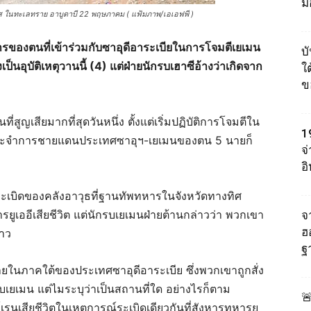
ม
ส ในทะเลทราย อาบูดาบี 22 พฤษภาคม ( แฟ้มภาพ/เอเอฟพี )
หารของตนที่เข้าร่วมกับซาอุดีอาระเบียในการโจมตีเยเมน
บ
ป็นอุบัติเหตุ
วานนี้ (4)
แต่ฝ่ายนักรบเฮาซีอ้างว่าเกิดจาก
ใต
ข
ี่สูญเสียมากที่สุดวันหนึ่ง ตั้งแต่เริ่มปฏิบัติการโจมตีใน
1
รประจำการชายแดนประเทศซาอุฯ-เยเมนของตน 5 นายก็
จ
อ
รระเบิดของคลังอาวุธที่ฐานทัพทหารในจังหวัดทางทิศ
ยูเออีเสียชีวิต แต่นักรบเยเมนฝ่ายต้านกล่าวว่า พวกเขา
จา
ฮ
่าว
ฐ
ยในภาคใต้ของประเทศซาอุดีอาระเบีย ซึ่งพวกเขาถูกสั่ง
บเยเมน แต่ไมระบุว่าเป็นสถานที่ใด อย่างไรก็ตาม

รนเสียชีวิตในเหตุการณ์ระเบิดเดียวกันที่สังหารทหารยู