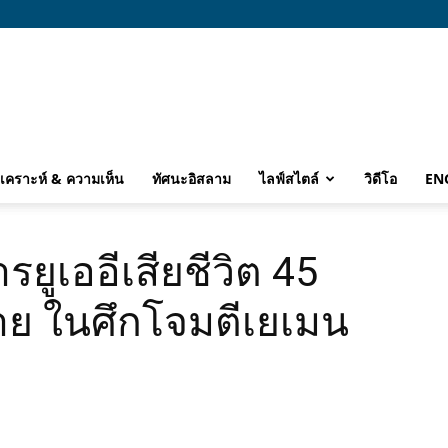
ิเคราะห์ & ความเห็น
ทัศนะอิสลาม
ไลฟ์สไตล์
วิดีโอ
EN
รยูเออีเสียชีวิต 45
าย ในศึกโจมตีเยเมน