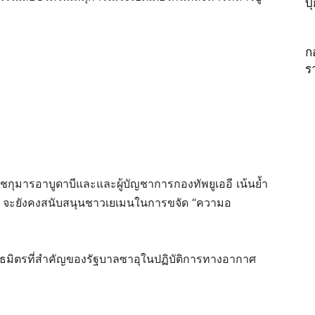
บ
ก
ร
ชกุมารอาบูดาบีและและผู้บัญชาการกองทัพยูเออี เน้นย้ำ
น” จะยังคงสนับสนุนชาวเยเมนในการขจัด “ความอ
นธมิตรที่สำคัญของรัฐบาลซาอุในปฏิบัติการทางอากาศ