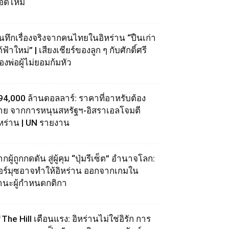
อดไหม้
ันทึกเรื่องจริงจากคนไทยในอิหร่าน “ปืนเก่า
้ฟ้าใหม่” | เสียงเชียร์ของลูก ๆ กับศักดิ์ศรี
องพ่อผู้ไม่ยอมก้มหัว
94,000 ล้านดอลลาร์: ราคาที่อาหรับต้อง
่าย จากการหนุนสหรัฐฯ‑อิสราเอลโจมตี
ิหร่าน | UN รายงาน
กผู้ถูกกดดัน สู่ผู้คุม “ปุ่มรีเซ็ต” อำนาจโลก:
อร์มุซอาจทำให้อิหร่าน ออกจากเกมใน
านะผู้กำหนดกติกา
The Hill เตือนแรง: อิหร่านไม่ใช่อิรัก การ