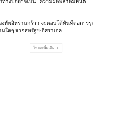
ุกทางบกอาจเป็น “ความผิดพลาดมหันต์
องทัพอิหร่านกร้าว จะตอบโต้ทันทีต่อการรุก
านใดๆ จากสหรัฐฯ-อิสราเอล
โหลดเพิ่มเติม