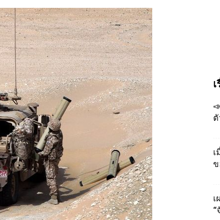
เ

ต
เ
ข
เผ
“