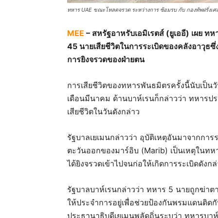
ทหาร UAE ขณะโหลดจรวด ระหว่างการ ซ้อมรบ กับ กองทัพฝรั่งเศ
MEE
– สหรัฐอาหรับเอมิเรตส์ (ยูเออี) เผย ท
45 นายเสียชีวิตในการระเบิดของคลังอาวุธซึ่งเ
การยิงจรวดของฝ่ายตน
การเสียชีวิตของทหารพันธมิตรครั้งนี้นับเป็นวันท
เดือนมีนาคม ด้านบาห์เรนก็กล่าวว่า ทหา
เสียชีวิตในวันดังกล่าว
รัฐบาลเยเมนกล่าวว่า อุบัติเหตุอันมาจากกา
ตะวันออกของมาร์อิบ (Marib) เป็นเหตุในทหาร
ได้ยิงจรวดเข้าไปจนก่อให้เกิดการระเบิดดังกล
รัฐบาลบาห์เรนกล่าวว่า ทหาร 5 นายถูกฆ่าตา
ให้ประจำการอยู่เพื่อช่วยป้องกันพรมแดนติดกั
ประธานาธิบดีเยเมนพลัดถิ่นระบุว่า ทหารบาห์เ