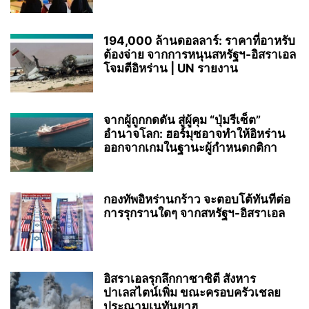
194,000 ล้านดอลลาร์: ราคาที่อาหรับ
ต้องจ่าย จากการหนุนสหรัฐฯ‑อิสราเอล
โจมตีอิหร่าน | UN รายงาน
จากผู้ถูกกดดัน สู่ผู้คุม “ปุ่มรีเซ็ต”
อำนาจโลก: ฮอร์มุซอาจทำให้อิหร่าน
ออกจากเกมในฐานะผู้กำหนดกติกา
กองทัพอิหร่านกร้าว จะตอบโต้ทันทีต่อ
การรุกรานใดๆ จากสหรัฐฯ-อิสราเอล
อิสราเอลรุกลึกกาซาซิตี สังหาร
ปาเลสไตน์เพิ่ม ขณะครอบครัวเชลย
ประณามเนทันยาฮู