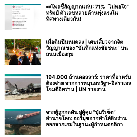
📣โพลชี้สัญญาณเด่น: 71% “ไม่พอใจ”
ทรัมป์ ตัวเลขหลายด้านพุ่งแรงใน
ทิศทางเดียวกัน!
เมื่อดินปืนหมดลง | เศษเสี้ยวจากจิต
วิญญาณของ “บันทึกแห่งชัยชนะ” บน
ถนนเมืองกุม
194,000 ล้านดอลลาร์: ราคาที่อาหรับ
ต้องจ่าย จากการหนุนสหรัฐฯ‑อิสราเอล
โจมตีอิหร่าน | UN รายงาน
จากผู้ถูกกดดัน สู่ผู้คุม “ปุ่มรีเซ็ต”
อำนาจโลก: ฮอร์มุซอาจทำให้อิหร่าน
ออกจากเกมในฐานะผู้กำหนดกติกา