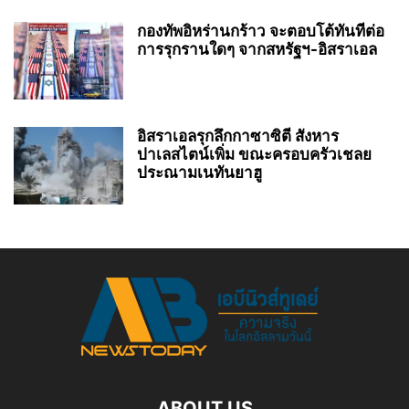
กองทัพอิหร่านกร้าว จะตอบโต้ทันทีต่อ
การรุกรานใดๆ จากสหรัฐฯ-อิสราเอล
อิสราเอลรุกลึกกาซาซิตี สังหาร
ปาเลสไตน์เพิ่ม ขณะครอบครัวเชลย
ประณามเนทันยาฮู
ABOUT US