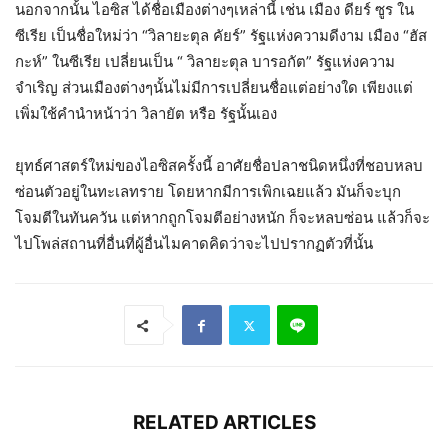
นอกจากนั้น ไอซิส ได้ชื่อเมืองต่างๆเหล่านี้ เช่น เมือง ดียร์ ซูร ใน
ซีเรีย เป็นชื่อใหม่ว่า “วิลายะตุล คัยร์” รัฐแห่งความดีงาม เมือง “ฮัส
กะห์” ในซีเรีย เปลี่ยนเป็น “ วิลายะตุล บารอกัต” รัฐแห่งความ
จำเริญ ส่วนเมืองต่างๆนั้นไม่มีการเปลี่ยนชื่อแต่อย่างใด เพียงแต่
เพิ่มใช้คำนำหน้าว่า วิลายัต หรือ รัฐนั้นเอง
ยุทธ์ศาสตร์ใหม่ของไอซิสครั้งนี้ อาศัยชื่อปลาชนิดหนึ่งที่ชอบหลบ
ซ่อนตัวอยู่ในทะเลทราย โดยหากมีการเพิกเฉยแล้ว มันก็จะบุก
โจมตีในทันควัน แต่หากถูกโจมตีอย่างหนัก ก็จะหลบซ่อน แล้วก็จะ
ไปโพล่สถานที่อื่นที่ผู้อื่นไมคาดคิดว่าจะไปปรากฏตัวที่นั้น
RELATED ARTICLES