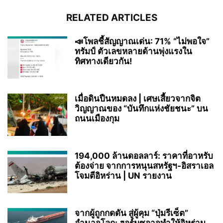
RELATED ARTICLES
📣โพลชี้สัญญาณเด่น: 71% “ไม่พอใจ”
ทรัมป์ ตัวเลขหลายด้านพุ่งแรงใน
ทิศทางเดียวกัน!
เมื่อดินปืนหมดลง | เศษเสี้ยวจากจิต
วิญญาณของ “บันทึกแห่งชัยชนะ” บน
ถนนเมืองกุม
194,000 ล้านดอลลาร์: ราคาที่อาหรับ
ต้องจ่าย จากการหนุนสหรัฐฯ‑อิสราเอล
โจมตีอิหร่าน | UN รายงาน
จากผู้ถูกกดดัน สู่ผู้คุม “ปุ่มรีเซ็ต”
อำนาจโลก: ฮอร์มุซอาจทำให้อิหร่าน