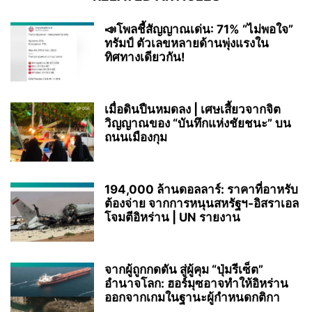
📣โพลชี้สัญญาณเด่น: 71% “ไม่พอใจ”
ทรัมป์ ตัวเลขหลายด้านพุ่งแรงใน
ทิศทางเดียวกัน!
เมื่อดินปืนหมดลง | เศษเสี้ยวจากจิต
วิญญาณของ “บันทึกแห่งชัยชนะ” บน
ถนนเมืองกุม
194,000 ล้านดอลลาร์: ราคาที่อาหรับ
ต้องจ่าย จากการหนุนสหรัฐฯ‑อิสราเอล
โจมตีอิหร่าน | UN รายงาน
จากผู้ถูกกดดัน สู่ผู้คุม “ปุ่มรีเซ็ต”
อำนาจโลก: ฮอร์มุซอาจทำให้อิหร่าน
ออกจากเกมในฐานะผู้กำหนดกติกา