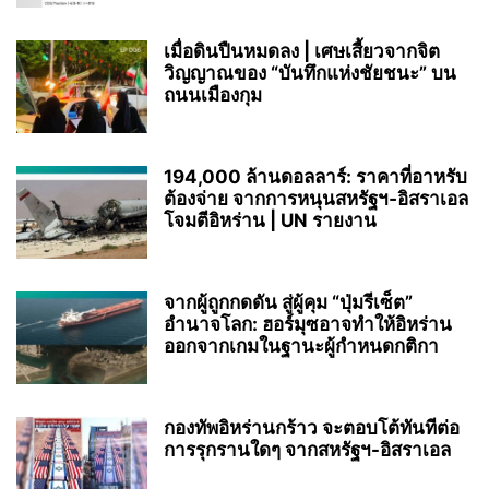
เมื่อดินปืนหมดลง | เศษเสี้ยวจากจิต
วิญญาณของ “บันทึกแห่งชัยชนะ” บน
ถนนเมืองกุม
194,000 ล้านดอลลาร์: ราคาที่อาหรับ
ต้องจ่าย จากการหนุนสหรัฐฯ‑อิสราเอล
โจมตีอิหร่าน | UN รายงาน
จากผู้ถูกกดดัน สู่ผู้คุม “ปุ่มรีเซ็ต”
อำนาจโลก: ฮอร์มุซอาจทำให้อิหร่าน
ออกจากเกมในฐานะผู้กำหนดกติกา
กองทัพอิหร่านกร้าว จะตอบโต้ทันทีต่อ
การรุกรานใดๆ จากสหรัฐฯ-อิสราเอล