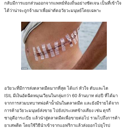
กลับมีการแยกส่วนออกจากแพทย์ท้องถิ่นอย่างชัดเจน เป็นที่เข้าใจ
ได้ว่าน่าจะถูกจ้างมาเพื่อผ่าตัดอวัยวะมนุษย์โดยเฉพาะ
อวัยวะที่มีการส่งตลาดมืดมากที่สุด ได้แก่ หัวใจ ตับและไต
ISIL มีเงินอัดฉีดหมุนเวียนในกลุ่มกว่า 60 ล้านบาท ต่อปี ที่ได้มา
จากการสวมบทบาทพ่อค้าน้ำมันในตลาดมืด และยังมีรายได้จาก
การค้าอวัยวะมนุษย์ส่งขาย ไปยังประเทศข้างเคียง เช่น ตุรกี
ซาอุดีอาระเบีย แล้วนำสู่ตลาดมืดเพื่อขายต่อไป รวมไปถึงการค้า
ยาเสพติด โดยใช้วิธีนำเข้าจากแอฟริกาแล้วส่งออกไปยุโรป