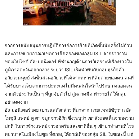
จากการสนับสนุนการปฏิบัติการก่อการร้ายที่เกิดขึ้นนับครั้งไม่ถ้วน
และการขยายอาณาเขตการยึดครองของกลุ่ม ISIL จากรายงาน
ของเว็บไซต์ อัล-มอนิเตอร์ ที่ชำนาญด้านการวิเคราะห์เรื่องราวใน
ภูมิภาคตะวันออกกลาง ระบุว่า ISIL เริ่มพัวพันกับกลุ่มธุรกิจค้า
อวัยวะมนุษย์ ส่งชิ้นส่วนอวัยวะที่ได้จากทหารที่ล้มตายของตน คนที่
ได้รับบาดเจ็บจากการปะทะแต่ไม่มีคนสนใจนำไปรักษา ตลอดจน
จากตัวประกันเป็น ๆ ที่ถูกจับตัวไป สู่ตลาดมืด ทำรายได้ให้กลุ่ม
อย่างงดงาม
อัล มอนิเตอร์ เผย เบาะแสดังกล่าว ที่มาจาก นายแพทย์ซิรูวาน อัล
โมซูลิ แพทย์ หู ตา จมูกชาวอิรัก ซึ่งระบุว่า เขาสังเกตเห็นจากความ
ปกติ ในการจ้างแพทย์ชาวอาหรับและชาติอื่น ๆ เข้ามาทำงานที่โรง
พยาบาลในเมืองโมซูล ที่ตกอยู่ใต้อาณัติของกลุ่มISIL ในขณะนี้ แต่