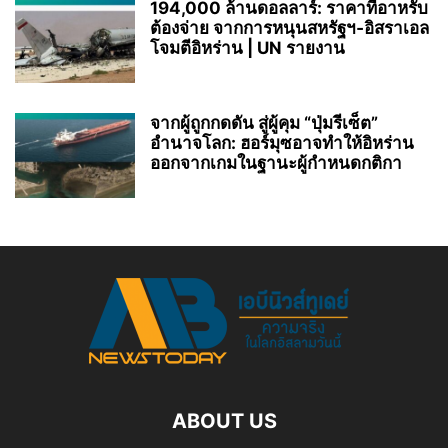
194,000 ล้านดอลลาร์: ราคาที่อาหรับ
ต้องจ่าย จากการหนุนสหรัฐฯ‑อิสราเอล
โจมตีอิหร่าน | UN รายงาน
จากผู้ถูกกดดัน สู่ผู้คุม “ปุ่มรีเซ็ต”
อำนาจโลก: ฮอร์มุซอาจทำให้อิหร่าน
ออกจากเกมในฐานะผู้กำหนดกติกา
ABOUT US