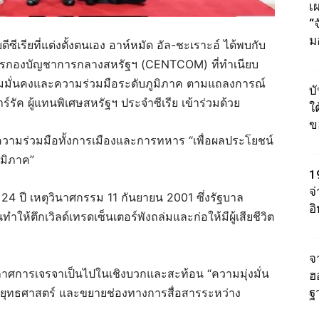
เผ
“
ม
ดีซีเรียที่แต่งตั้งตนเอง อาห์หมัด อัล-ชะเราะอ์ ได้พบกับ
ชาการกองบัญชาการกลางสหรัฐฯ (CENTCOM) ที่ทำเนียบ
ามมั่นคงและความร่วมมือระดับภูมิภาค ตามแถลงการณ์
บ
รัค ผู้แทนพิเศษสหรัฐฯ ประจำซีเรีย เข้าร่วมด้วย
ใต
ข
ความร่วมมือทั้งการเมืองและการทหาร “เพื่อผลประโยชน์
ูมิภาค”
1
จ
บ 24 ปี เหตุวินาศกรรม 11 กันยายน 2001 ซึ่งรัฐบาล
อ
ำให้ตึกเวิลด์เทรดเซ็นเตอร์พังถล่มและก่อให้มีผู้เสียชีวิต
จา
กาศการเจรจาเป็นไปในเชิงบวกและสะท้อน “ความมุ่งมั่น
ฮ
ิงยุทธศาสตร์ และขยายช่องทางการสื่อสารระหว่าง
ฐ