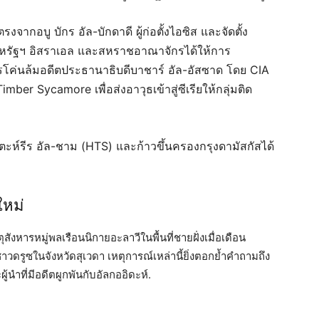
รงจากอบู บักร อัล-บักดาดี ผู้ก่อตั้งไอซิส และจัดตั้ง
 สหรัฐฯ อิสราเอล และสหราชอาณาจักรได้ให้การ
ารโค่นล้มอดีตประธานาธิบดีบาชาร์ อัล-อัสซาด โดย CIA
mber Sycamore เพื่อส่งอาวุธเข้าสู่ซีเรียให้กลุ่มติด
ต ตะห์รีร อัล-ชาม (HTS) และก้าวขึ้นครองกรุงดามัสกัสได้
หม่
สังหารหมู่พลเรือนนิกายอะลาวีในพื้นที่ชายฝั่งเมื่อเดือน
ดรูซในจังหวัดสุเวดา เหตุการณ์เหล่านี้ยิ่งตอกย้ำคำถามถึง
ำที่มีอดีตผูกพันกับอัลกออิดะห์.