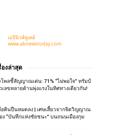
เอบีนิวส์ทูเดย์
www.abnewstoday.com
รื่องล่าสุด
โพลชี้สัญญาณเด่น: 71% “ไม่พอใจ” ทรัมป์
ัวเลขหลายด้านพุ่งแรงในทิศทางเดียวกัน!
มื่อดินปืนหมดลง | เศษเสี้ยวจากจิตวิญญาณ
อง “บันทึกแห่งชัยชนะ” บนถนนเมืองกุม