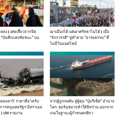
มดลง | เศษเสี้ยวจากจิต
เผาเมืองได้ แต่เผาศรัทธาไม่ได้ | เมื่อ
“บันทึกแห่งชัยชนะ” บน
“จักรวรรดิ” ขู่ทำลาย “อารยธรรม” ที่
ไม่มีวันมอดไหม้
นดอลลาร์: ราคาที่อาหรับ
จากผู้ถูกกดดัน สู่ผู้คุม “ปุ่มรีเซ็ต” อำนาจ
กการหนุนสหรัฐฯ‑อิสราเอล
โลก: ฮอร์มุซอาจทำให้อิหร่าน ออกจาก
น | UN รายงาน
เกมในฐานะผู้กำหนดกติกา