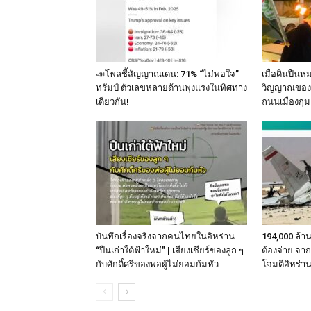
📣โพลชี้สัญญาณเด่น: 71% “ไม่พอใจ”
เมื่อดินปืนห
ทรัมป์ ตัวเลขหลายด้านพุ่งแรงในทิศทาง
วิญญาณของ 
เดียวกัน!
ถนนเมืองกุม
บันทึกเรื่องจริงจากคนไทยในอิหร่าน
194,000 ล้า
“ปืนเก่าใต้ฟ้าใหม่” | เสียงเชียร์ของลูก ๆ
ต้องจ่าย จา
กับศักดิ์ศรีของพ่อผู้ไม่ยอมก้มหัว
โจมตีอิหร่า