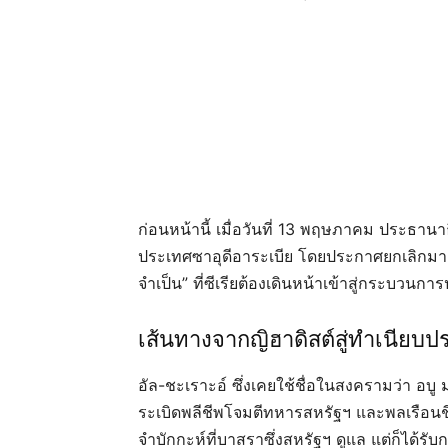
ก่อนหน้านี้ เมื่อวันที่ 13 พฤษภาคม ประธานาธ
ประเทศซาอุดีอาระเบีย โดยประกาศยกเลิกมาตร
จำเป็น” ที่ซีเรียต้องเดินหน้าเข้าสู่กระบวนก
เส้นทางจากญิฮาดิสต์สู่ทำเนียบป
อัล-ชะเราะอ์ ซึ่งเคยใช้ชื่อในสงครามว่า อบู มุฮ
ระเบิดพลีชีพโจมตีทหารสหรัฐฯ และพลเรือนชีอ
จำบักกะห์ที่บาสราซึ่งสหรัฐฯ ดูแล แต่ก็ได้รั