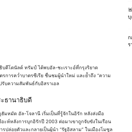

บ
ก
ร
ิบดีโดนัลด์ ทรัมป์ ได้พบอัล-ชะเราะอ์ที่กรุงริยาด
การคว่ำบาตรซีเรีย ชื่นชมผู้นำใหม่ และย้ำถึง “ความ
ารปรับความสัมพันธ์กับอิสราเอล
ระธานาธิบดี
ัมหมัด อัล-โจลานี เริ่มเป็นที่รู้จักในอิรัก หลังส่งมือ
ะห์หลังการบุกอิรักปี 2003 ต่อมาเขาถูกจับขังในเรือน
บการปล่อยตัวและกลายเป็นผู้นำ “รัฐอิสลาม” ในเมืองโมซูล