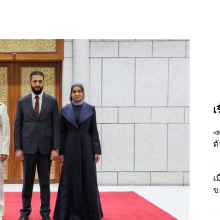
เ

ต
เ
ข