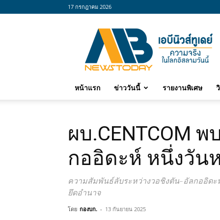
17 กรกฎาคม 2026
abnewstoday
หน้าแรก
ข่าววันนี้
รายงานพิเศษ
ว
ผบ.CENTCOM พบอ
กออิดะห์ หนึ่งวั
ความสัมพันธ์ลับระหว่างวอชิงตัน–อัลกออิดะห
ยึดอำนาจ
โดย
กองบก.
-
13 กันยายน 2025