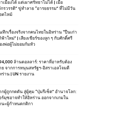
าเมืองได้ แต่เผาศรัทธาไม่ได้ | เมื่อ
จักรวรรดิ” ขู่ทำลาย “อารยธรรม” ที่ไม่มีวัน
อดไหม้
ันทึกเรื่องจริงจากคนไทยในอิหร่าน “ปืนเก่า
้ฟ้าใหม่” | เสียงเชียร์ของลูก ๆ กับศักดิ์ศรี
องพ่อผู้ไม่ยอมก้มหัว
94,000 ล้านดอลลาร์: ราคาที่อาหรับต้อง
่าย จากการหนุนสหรัฐฯ‑อิสราเอลโจมตี
ิหร่าน | UN รายงาน
กผู้ถูกกดดัน สู่ผู้คุม “ปุ่มรีเซ็ต” อำนาจโลก:
อร์มุซอาจทำให้อิหร่าน ออกจากเกมใน
านะผู้กำหนดกติกา