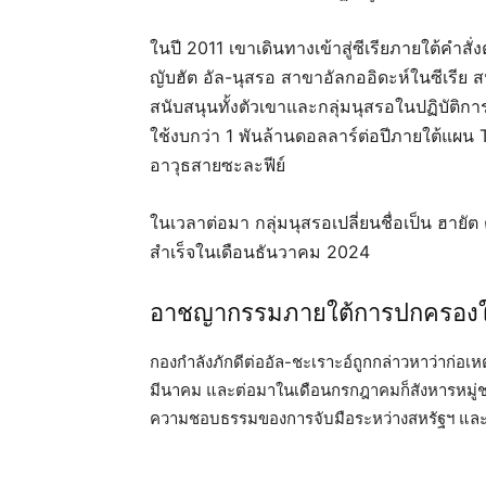
ในปี 2011 เขาเดินทางเข้าสู่ซีเรียภายใต้คำสั่งต
ญับฮัต อัล-นุสรอ สาขาอัลกออิดะห์ในซีเรีย
สนับสนุนทั้งตัวเขาและกลุ่มนุสรอในปฏิบัติก
ใช้งบกว่า 1 พันล้านดอลลาร์ต่อปีภายใต้แผน Ti
อาวุธสายซะละฟีย์
ในเวลาต่อมา กลุ่มนุสรอเปลี่ยนชื่อเป็น ฮายั
สำเร็จในเดือนธันวาคม 2024
อาชญากรรมภายใต้การปกครองใ
กองกำลังภักดีต่ออัล-ชะเราะอ์ถูกกล่าวหาว่าก่อเหตุ
มีนาคม และต่อมาในเดือนกรกฎาคมก็สังหารหมู่ชาว
ความชอบธรรมของการจับมือระหว่างสหรัฐฯ และผู้น