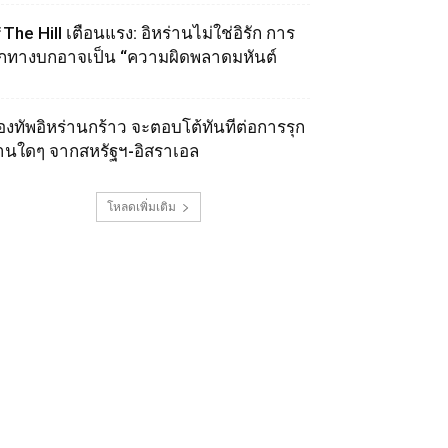
The Hill เตือนแรง: อิหร่านไม่ใช่อิรัก การ
ุกทางบกอาจเป็น “ความผิดพลาดมหันต์
องทัพอิหร่านกร้าว จะตอบโต้ทันทีต่อการรุก
านใดๆ จากสหรัฐฯ-อิสราเอล
โหลดเพิ่มเติม