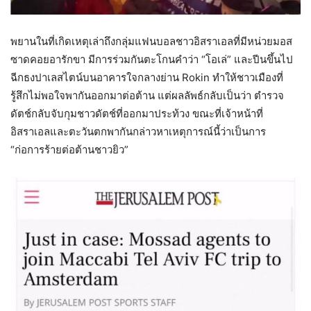
พยานในที่เกิดเหตุเล่าถึงกลุ่มแฟนบอลชาวอิสราเอลที่มีหน่วยมอส
ซาดคอยอารักขา มีการร่วมกันตะโกนคำว่า “โอเล่” และปีนขึ้นไป
ฉีกธงปาเลสไตน์บนอาคารใจกลางย่าน Rokin ทำให้ชาวเมืองที่
รู้สึกไม่พอใจพากันออกมาต่อต้าน แต่ผลลัพธ์กลับเป็นว่า ตำรวจ
ดัตช์กลับจับกุมชาวดัตช์ที่ออกมาประท้วง ขณะที่เจ้าหน้าที่
อิสราเอลและตะวันตกพากันกล่าวหาเหตุการณ์นี้ว่าเป็นการ
“ก่อการร้ายต่อต้านชาวยิว”