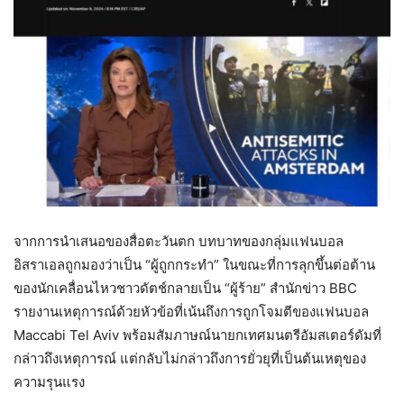
จากการนำเสนอของสื่อตะวันตก บทบาทของกลุ่มแฟนบอล
อิสราเอลถูกมองว่าเป็น “ผู้ถูกกระทำ” ในขณะที่การลุกขึ้นต่อต้าน
ของนักเคลื่อนไหวชาวดัตช์กลายเป็น “ผู้ร้าย” สำนักข่าว BBC
รายงานเหตุการณ์ด้วยหัวข้อที่เน้นถึงการถูกโจมตีของแฟนบอล
Maccabi Tel Aviv พร้อมสัมภาษณ์นายกเทศมนตรีอัมสเตอร์ดัมที่
กล่าวถึงเหตุการณ์ แต่กลับไม่กล่าวถึงการยั่วยุที่เป็นต้นเหตุของ
ความรุนแรง