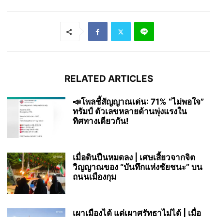
RELATED ARTICLES
📣โพลชี้สัญญาณเด่น: 71% “ไม่พอใจ”
ทรัมป์ ตัวเลขหลายด้านพุ่งแรงใน
ทิศทางเดียวกัน!
เมื่อดินปืนหมดลง | เศษเสี้ยวจากจิต
วิญญาณของ “บันทึกแห่งชัยชนะ” บน
ถนนเมืองกุม
เผาเมืองได้ แต่เผาศรัทธาไม่ได้ | เมื่อ