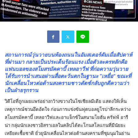
สถานการณ์วุ่นวายบนท้องถนนในอัมสเตอร์ดัมเมื่อสัปดาห์
ที่ผ่านมา กลายเป็นประเด็นร้อนแรง เมื่อตัวละครหลักคือ
แฟนบอลของสโมสรมัคคาบี้ เทลอาวีฟ ที่ก่อความวุ่นวาย
ได้รับการนำเสนอผ่านสื่อตะวันตกในฐานะ “เหยื่อ” ขณะที่
นักเคลื่อนไหวต่อต้านสงครามชาวดัตช์กลับถูกตีความว่า
เป็นฝ่ายรุกราน
วิดีโอที่ถูกเผยแพร่อย่างกว้างขวางในโซเชียลมีเดีย แสดงให้เห็น
เหตุการณ์ชวนอึดอัดใจ ก่อนการแข่งขันฟุตบอลยูโรปาลีกระหว่าง
สโมสรมัคคาบี้ เทลอาวีฟและอาแจ็กซ์ในสนามโยฮัน ครัฟฟ์ อารี
น่า กลุ่มนักเลงชาวอิสราเอลในคลิปได้ตะโกนสโลแกนที่มีนัยยะ
เหยียดเชื้อชาติ ยั่วยุนักเคลื่อนไหวต่อต้านสงครามที่ชุมนุมในย่าน