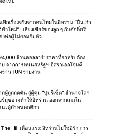
อดไหม้
ันทึกเรื่องจริงจากคนไทยในอิหร่าน “ปืนเก่า
้ฟ้าใหม่” | เสียงเชียร์ของลูก ๆ กับศักดิ์ศรี
องพ่อผู้ไม่ยอมก้มหัว
94,000 ล้านดอลลาร์: ราคาที่อาหรับต้อง
่าย จากการหนุนสหรัฐฯ‑อิสราเอลโจมตี
ิหร่าน | UN รายงาน
กผู้ถูกกดดัน สู่ผู้คุม “ปุ่มรีเซ็ต” อำนาจโลก:
อร์มุซอาจทำให้อิหร่าน ออกจากเกมใน
านะผู้กำหนดกติกา
The Hill เตือนแรง: อิหร่านไม่ใช่อิรัก การ