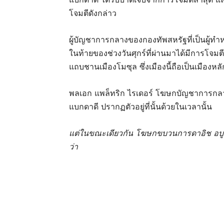
โจมตีดังกล่าว
ผู้บัญชาการกลางของกองทัพสหรัฐที่เป็นผู้ท
ในท้ายของช่วงวันศุกร์ที่ผ่านมาได้มีการโจมต
แถบชานเมืองโมซุล ซึ่งเมืองนี้ถือเป็นเมืองห
พลเอก แพล็ทริก ไรเดอร์ โฆษกบัญชาการกลางสห
แบกดาดี ปรากฏตัวอยู่ที่นั้นด้วยในเวลานั้น
แต่ในขณะเดียวกัน โฆษกขบวนการดาอิช อบูมู
ว่า