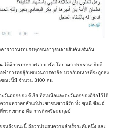
ยังคาราวานรถบรรทุกขนอาวุธหลายสิบคันเช่นกัน
น ได้มีการประกาศว่า บารัค โอบามา ประธานาธิบดี
ื่อทำการต่อสู้กับขบวนการดาอิช บวกกับทหารที่จะถูกส่ง
รักขณะนี้มี จำนวน 3100 คน
วันออกของ ซีเรีย ทิศเหนือและตะวันตกของอิรักไว้ได้
วามหวาดกลัวแก่ประชาชนชาวอิรัก ทั้ง ซุนนี ชีอะฮ์
ี่พวกเขาก่อ คือ การตัดศรีษะมนุษย์
จนถึงขณะนี้ ถือว่าประสบความสำเร็จระดับหนึ่ง และ