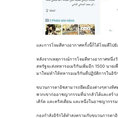
และการโจมตีทางอากาศครั้งนี้ก็ได้โจมตีไป
หลังจากเหตุการณ์การโจมตีทางอากาศหนึ่งวั
สหรัฐจะส่งทหารอเมริกันเพิ่มอีก 1500 นายเพ
มาใหม่ทำให้ทหารอเมริกันที่ปฏิบัติการในอิ
ขบวนการดาอิชสามารถยึดเมืองต่างๆทางทิศตะ
พวกเขาก่ออาชญากรรมที่น่ากลัวได้และสร้างค
เคิร์ด และคริสเตียน และหนึ่งในอาชญากรรมท
กองกำลังอิรักได้ทำสงครามกับขบวนการดาอิช