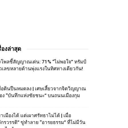
รื่องล่าสุด
โพลชี้สัญญาณเด่น: 71% “ไม่พอใจ” ทรัมป์
ัวเลขหลายด้านพุ่งแรงในทิศทางเดียวกัน!
มื่อดินปืนหมดลง | เศษเสี้ยวจากจิตวิญญาณ
อง “บันทึกแห่งชัยชนะ” บนถนนเมืองกุม
าเมืองได้ แต่เผาศรัทธาไม่ได้ | เมื่อ
จักรวรรดิ” ขู่ทำลาย “อารยธรรม” ที่ไม่มีวัน