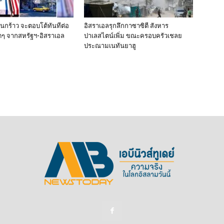
านกร้าว จะตอบโต้ทันทีต่อ
อิสราเอลรุกลึกกาซาซิตี สังหาร
ๆ จากสหรัฐฯ-อิสราเอล
ปาเลสไตน์เพิ่ม ขณะครอบครัวเชลย
ประณามเนทันยาฮู