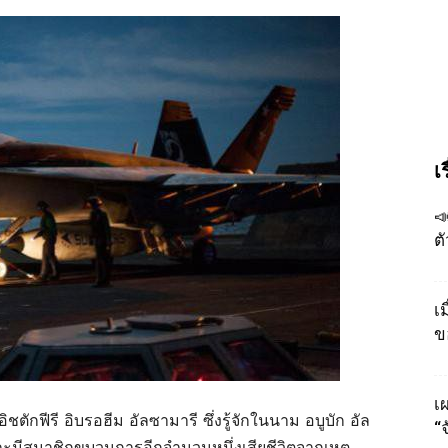
เ

ต
เ
ข
เผ
ิชตักฟีรี อิบรอฮีม อัลซามารี ซึ่งรู้จักในนาม อบูบัก อัล
“
ละมีสมาชิกขบวนการอีกจำนวนหนึ่งเสียชีวิตจากเหตุ