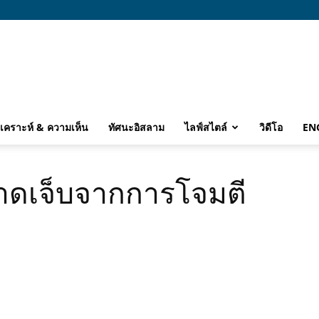
ิเคราะห์ & ความเห็น
ทัศนะอิสลาม
ไลฟ์สไตล์
วิดีโอ
EN
บาดเจ็บจากการโจมตี
ก