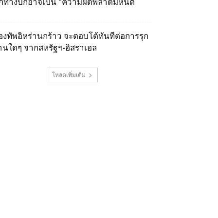
ุกทางบกอาจเป็น “ความผิดพลาดมหันต์
องทัพอิหร่านกร้าว จะตอบโต้ทันทีต่อการรุก
านใดๆ จากสหรัฐฯ-อิสราเอล
โหลดเพิ่มเติม