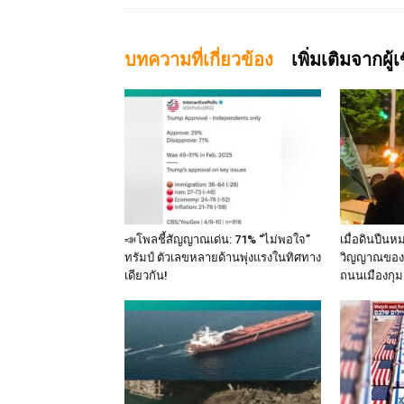
บทความที่เกี่ยวข้อง
เพิ่มเติมจากผู้
📣โพลชี้สัญญาณเด่น: 71% “ไม่พอใจ”
เมื่อดินปืนห
ทรัมป์ ตัวเลขหลายด้านพุ่งแรงในทิศทาง
วิญญาณของ 
เดียวกัน!
ถนนเมืองกุม