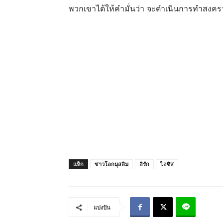
พวกเขาได้ให้คำมั่นว่า จะดำเนินการทำสงครา
แท็ก
ข่าวโลกมุสลิม
อิรัก
ไอซิส
แบ่งปัน