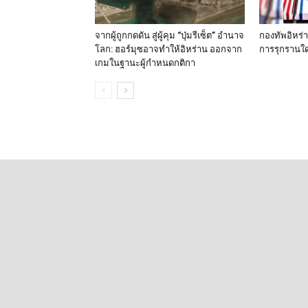
จากผู้ถูกกดดัน สู่ผู้คุม “ปุ่มรีเซ็ต” อำนาจ
กองทัพอิหร่
โลก: ฮอร์มุซอาจทำให้อิหร่าน ออกจาก
การรุกรานใด
เกมในฐานะผู้กำหนดกติกา