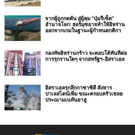
จากผู้ถูกกดดัน สู่ผู้คุม “ปุ่มรีเซ็ต”
อำนาจโลก: ฮอร์มุซอาจทำให้อิหร่าน
ออกจากเกมในฐานะผู้กำหนดกติกา
กองทัพอิหร่านกร้าว จะตอบโต้ทันทีต่อ
การรุกรานใดๆ จากสหรัฐฯ-อิสราเอล
อิสราเอลรุกลึกกาซาซิตี สังหาร
ปาเลสไตน์เพิ่ม ขณะครอบครัวเชลย
ประณามเนทันยาฮู