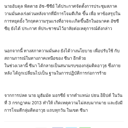
นายอับดุล ฟัตตาฮ อัซ-ซีซีย์ ได้ประกาศจัดตั้งการประชุมสภาค
วามมั่นคงเร่งด่วนหลังจากที่มีการโจมตีเกิด ขึ้น เพื่อ หาข้อสรุปใน
การหยุดยั้ง วิกฤตความรุนแรงที่อาจจะเกิดขึ้นอีกในอนาคต อัซซี
ซียฺ ยังได้ ประกาศ ห้ประชาชนไว้อาลัยต่อเหตุการณ์ดังกล่าว
นอกจากนี้ ทางสภาความมั่นคง ยังได้วางนโยบาย เพื่อปรับใช้ กับ
สถานการณ์ในทางภาคเหนือของ ซีนา อีกด้วย
ในช่วงเวลานี้ ซีนา ได้กลายเป็นสนามรบของกลุ่มติดอาวุธ ซึ่งภาย
หลัง ได้ถูกเปลี่ยนไปเป็น ฐานในการปฏิบัติการก่อการร้าย
จากการปลด นาย มูฮัมมัด มอรซีย์ จากตำแหน่ง ปธน อิยิปต์ ในวัน
ที่ 3 กรกฎาคม 2013 ทำให้ เกิดเหตุความไม่สงบมากมาย และยังมี
การโจมตีกลุ่มติดอาวุธ แถบทุกวัน ในเขต ซีนา