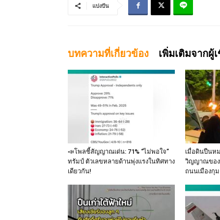
แบ่งปัน
บทความที่เกี่ยวข้อง
เพิ่มเติมจากผู้
📣โพลชี้สัญญาณเด่น: 71% “ไม่พอใจ”
เมื่อดินปืนห
ทรัมป์ ตัวเลขหลายด้านพุ่งแรงในทิศทาง
วิญญาณของ 
เดียวกัน!
ถนนเมืองกุม