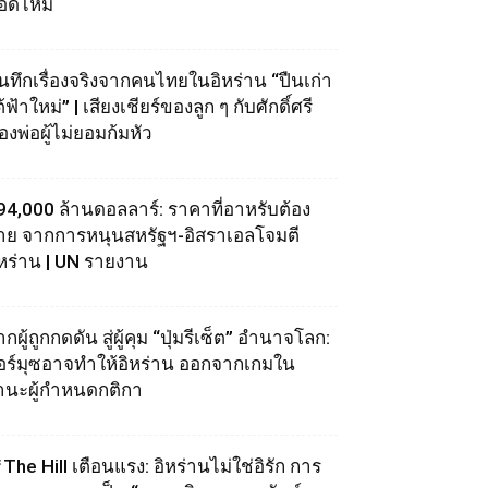
อดไหม้
ันทึกเรื่องจริงจากคนไทยในอิหร่าน “ปืนเก่า
้ฟ้าใหม่” | เสียงเชียร์ของลูก ๆ กับศักดิ์ศรี
องพ่อผู้ไม่ยอมก้มหัว
94,000 ล้านดอลลาร์: ราคาที่อาหรับต้อง
่าย จากการหนุนสหรัฐฯ‑อิสราเอลโจมตี
ิหร่าน | UN รายงาน
กผู้ถูกกดดัน สู่ผู้คุม “ปุ่มรีเซ็ต” อำนาจโลก:
อร์มุซอาจทำให้อิหร่าน ออกจากเกมใน
านะผู้กำหนดกติกา
The Hill เตือนแรง: อิหร่านไม่ใช่อิรัก การ