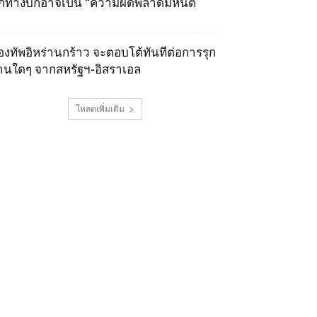
ุกทางบกอาจเป็น “ความผิดพลาดมหันต์
องทัพอิหร่านกร้าว จะตอบโต้ทันทีต่อการรุก
านใดๆ จากสหรัฐฯ-อิสราเอล
โหลดเพิ่มเติม