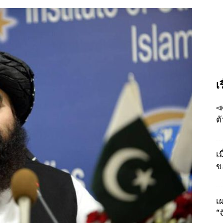
เ

ต
เ
ข
เผ
“