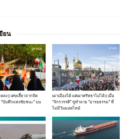
เขียน
มดลง | เศษเสี้ยวจากจิต
เผาเมืองได้ แต่เผาศรัทธาไม่ได้ | เมื่อ
“บันทึกแห่งชัยชนะ” บน
“จักรวรรดิ” ขู่ทำลาย “อารยธรรม” ที่
ไม่มีวันมอดไหม้