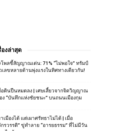
รื่องล่าสุด
โพลชี้สัญญาณเด่น: 71% “ไม่พอใจ” ทรัมป์
ัวเลขหลายด้านพุ่งแรงในทิศทางเดียวกัน!
มื่อดินปืนหมดลง | เศษเสี้ยวจากจิตวิญญาณ
อง “บันทึกแห่งชัยชนะ” บนถนนเมืองกุม
าเมืองได้ แต่เผาศรัทธาไม่ได้ | เมื่อ
จักรวรรดิ” ขู่ทำลาย “อารยธรรม” ที่ไม่มีวัน