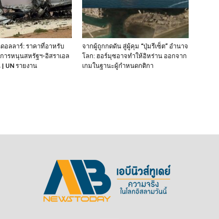
นดอลลาร์: ราคาที่อาหรับ
จากผู้ถูกกดดัน สู่ผู้คุม “ปุ่มรีเซ็ต” อำนาจ
กการหนุนสหรัฐฯ‑อิสราเอล
โลก: ฮอร์มุซอาจทำให้อิหร่าน ออกจาก
น | UN รายงาน
เกมในฐานะผู้กำหนดกติกา