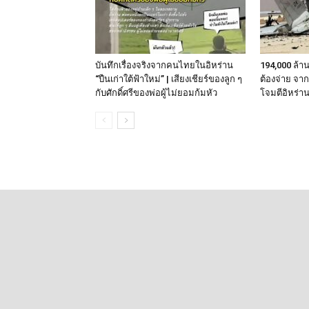
บันทึกเรื่องจริงจากคนไทยในอิหร่าน
194,000 ล้า
“ปืนเก่าใต้ฟ้าใหม่” | เสียงเชียร์ของลูก ๆ
ต้องจ่าย จา
กับศักดิ์ศรีของพ่อผู้ไม่ยอมก้มหัว
โจมตีอิหร่า