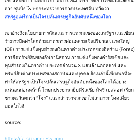
เอง และพยายามตอบโต้ด้วยการใช้มาตรการตอบโต้ซึ่งกันและกัน
ฮวา ชุนนิ่ง โฆษกกระทรวงการต่างประเทศจีน ทวีตว่า
สหรัฐอเมริกาเป็นโจรปล้นเศรษฐกิจอันดับหนึ่งของโลก
เขาอ้างถึงนโยบายการเงินและการแทรกแซงของสหรัฐฯ และเขียน
ว่า:การปิดฝาโลกด้วยมาตรการผ่อนคลายเชิงปริมาณขนาดใหญ่
(QE) การแช่แข็งทุนสำรองเงินตราต่างประเทศของอิหร่าน (Forex)
การยึดทรัพย์สินของอัฟกานิสถาน การแช่แข็งทองคำรัสเซียและ
ทุนสำรองเงินตราต่างประเทศจำนวน 3 แสนล้านดอลลาร์ และ
ทรัพย์สินต่างประเทศของสถาบันและบุคคล สิ่งเหล่านี้เพียงพอที่จะ
ทำให้สหรัฐฯ เป็นโจรปล้นเศรษฐกิจอันดับหนึ่งของโลกได้อย่าง
แน่นอนก่อนหน้านี้ โฆษกประธานาธิบดีรัสเซีย มิทรี เปสคอฟ เรียก
ชาวตะวันตกว่า “โจร” และกล่าวว่าพวกเขาไม่สามารถโดดเดี่ยว
มอสโกได้
source:
https://farsi.iranpress.com