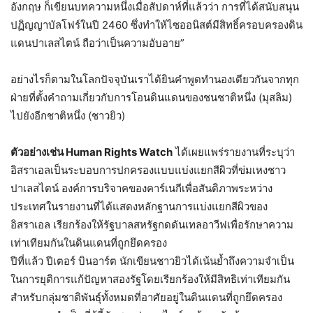
อังกฤษ ก็เขียนบทความหนึ่งเมื่อสัปดาห์ที่แล้วว่า การที่ได้สนับสนุน
ปฏิญญาบัลโฟร์ในปี 2460 ซึ่งทำให้ไซออนิสต์มีสิทธิ์ครอบครองดิน
แดนปาเลสไตน์ ถือว่าเป็นความอับอาย”
อย่างไรก็ตามในโลกปัจจุบันเราได้ยินคำพูดทำนองเดียวกันจากทุก
ฝ่ายที่ตั้งคำถามเกี่ยวกับการโอนดินแดนของชนชาติหนึ่ง (มุสลิม)
ไปยังอีกชาติหนึ่ง (ชาวยิว)
ตัวอย่างเช่น Human Rights Watch
ได้เผยแพร่รายงานที่ระบุว่า
อิสราเอลเป็นระบอบการปกครองแบบแบ่งแยกสีผิวที่ข่มเหงชาว
ปาเลสไตน์ องค์การบริจาคของคาร์เนกีเพื่อสันติภาพระหว่าง
ประเทศในรายงานที่ได้แสดงหลักฐานการแบ่งแยกสีผิวของ
อิสราเอล เรียกร้องให้รัฐบาลสหรัฐกดดันเทลอาวีฟเพื่อรักษาความ
เท่าเทียมกันในดินแดนที่ถูกยึดครอง
ปีที่แล้ว ปีเตอร์ บินอาร์ต นักเขียนชาวยิวได้เน้นย้ำถึงความจำเป็น
ในการยุติการแก้ปัญหาสองรัฐโดยเรียกร้องให้มีสิทธิเท่าเทียมกัน
สำหรับกลุ่มชาติพันธุ์ทั้งหมดที่อาศัยอยู่ในดินแดนที่ถูกยึดครอง