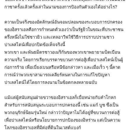
กาซาครั้งแล้วครั้งเล่าในนามของการป้องกันตัวเองได้อย่างไร?
ความเป็นจริงของอัตลักษณ์อันจอมปลอมของระบอบการปกครอง
ของอิสราเอลคือการกำหนดตัวเองว่าเป็นรัฐยิวในขณะที่ประชาชน
ครึ่งหนึ่งไม่ใช่ชาวยิว และเทลอาวีฟใช้วิธีการปราบปรามชาว
ปาเลสไตน์เพื่อปกปิดข้อเท็จจริงนี้
พวกเขา และพันธมิตรชาวอเมริกันของพวกเขาพยายามบิดเบือน
ความจริง โดยการเรียกบรรดาขบวนการต่อสู้เพื่อปาเลสไตน์เป็นผู้
ก่อการร้าย เพื่อเบี่ยงเบนหรือหนีข้อกล่าวหา และเมื่อเร็ว ๆ นี้คาด
การณ์ว่าพวกเขาสามารถเคลียร์หนทางในการแก้ไขปัญหา
ปาเลสไตน์ได้โดยการลงนามในข้อตกลงหลายฉบับ
แม้แต่ผู้สนับสนุนฝ่ายขวาของอิสราเอลก็เบื่อหน่ายกับคำโกหก
สำหรับการสนับสนุนระบอบการปกครองนี้ เช่น แมก์ บูซ ซึ่งเป็น
พวกอนุรักษ์นิยมรุ่นใหม่ กล่าวว่าปัญหาไม่ได้อยู่ที่ขบวนการต่อสู้
เพื่อปาเลสไตน์หรือนโยบายการปกป้องของอิหร่าน แต่เป็นความ
โลภของอิสราเอลที่มีต่อที่ดินในเวสต์แบงก์