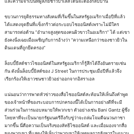
และความจำเป็นที่ผู้ลี้ภัยชาวปาเลสไตน์จะต้องกลับบ้าน
ขบวนการยุติธรรมทางสังคมที่เริ่มขึ้นในสหรัฐอเมริกาเมื่อปีที่แล้ว
ได้แสดงจุดยืนที่แข็งกร้าวต่อระบอบไซออนิสต์เพราะไม่มีใคร
สามารถต่อต้าน “อำนาจสูงสุดของคนผิวขาวในอเมริกา” ได้ แต่เขา
ยังคงนิ่งเฉยเมื่อเผชิญกับการอ้างว่า “ความเหนือกว่าของชาวยิวใน
ดินแดนที่ถูกยึดครอง”
ล็อบบี้ยีสต์ชาวไซออนิสต์ในสหรัฐอเมริกาก็รู้สึกได้ถึงอันตรายเช่น
กัน ดังนั้นล็อบบี้ยิสต์ของ J Street ในการประชุมเมื่อปีที่แล้วจึง
เรียกร้องให้เยาวชนชาวยิวอย่าออกจากอิสราเอล
แน่นอนว่าการพาดหัวข่าวของสื่อไซออนิสต์สะท้อนให้เห็นถึงคำพูด
ของเจ้าหน้าที่ของระบอบการปกครองนี้ได้เป็นการอย่างดีที่จะมี
ส่วนร่วมในการมอบหมายให้พวกเขา ตัวอย่างเช่น Bani Gantz ผู้ซึ่ง
โหยหาที่จะเป็นนายกรัฐมนตรีถึงกับขู่ว่าจะถล่มโจมตีฉนวนกาซา
มากขึ้น นี่คือความเป็นจริงของลัทธิไซออนิสต์ และเมื่อมองจากสื่อ
ของพวกเขา ที่แสดงให้เห็นว่าพวกเขาให้เหตุผลการสังหารในฉนวน