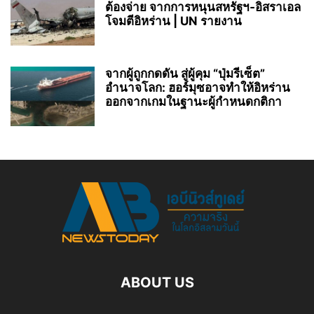
ต้องจ่าย จากการหนุนสหรัฐฯ‑อิสราเอล
โจมตีอิหร่าน | UN รายงาน
จากผู้ถูกกดดัน สู่ผู้คุม “ปุ่มรีเซ็ต”
อำนาจโลก: ฮอร์มุซอาจทำให้อิหร่าน
ออกจากเกมในฐานะผู้กำหนดกติกา
ABOUT US