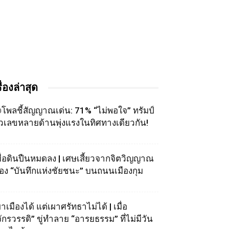
รื่องล่าสุด
โพลชี้สัญญาณเด่น: 71% “ไม่พอใจ” ทรัมป์
ัวเลขหลายด้านพุ่งแรงในทิศทางเดียวกัน!
มื่อดินปืนหมดลง | เศษเสี้ยวจากจิตวิญญาณ
อง “บันทึกแห่งชัยชนะ” บนถนนเมืองกุม
าเมืองได้ แต่เผาศรัทธาไม่ได้ | เมื่อ
จักรวรรดิ” ขู่ทำลาย “อารยธรรม” ที่ไม่มีวัน