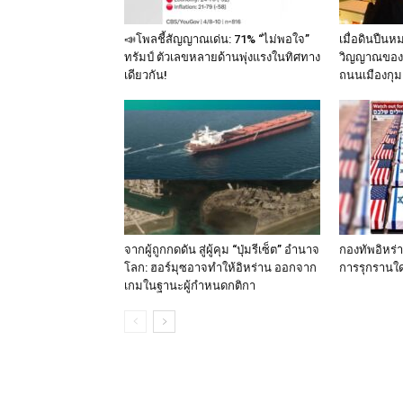
📣โพลชี้สัญญาณเด่น: 71% “ไม่พอใจ”
เมื่อดินปืนห
ทรัมป์ ตัวเลขหลายด้านพุ่งแรงในทิศทาง
วิญญาณของ 
เดียวกัน!
ถนนเมืองกุม
จากผู้ถูกกดดัน สู่ผู้คุม “ปุ่มรีเซ็ต” อำนาจ
กองทัพอิหร่
โลก: ฮอร์มุซอาจทำให้อิหร่าน ออกจาก
การรุกรานใด
เกมในฐานะผู้กำหนดกติกา