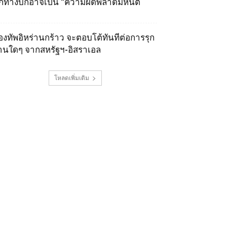
ุกทางบกอาจเป็น “ความผิดพลาดมหันต์
องทัพอิหร่านกร้าว จะตอบโต้ทันทีต่อการรุก
านใดๆ จากสหรัฐฯ-อิสราเอล
โหลดเพิ่มเติม