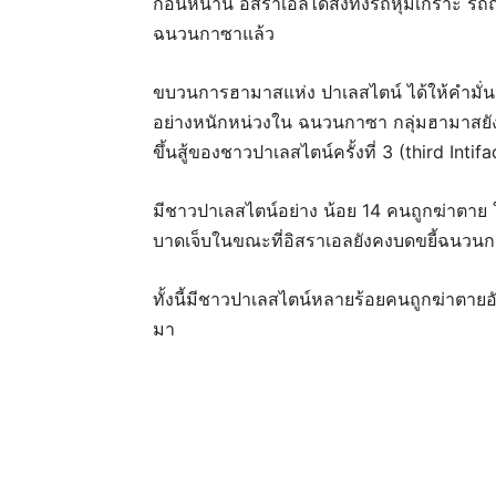
ก่อนหน้านี้ อิสราเอลได้ส่งทั้งรถหุ้มเกราะ
ฉนวนกาซาแล้ว
ขบวนการฮามาสแห่ง ปาเลสไตน์ ได้ให้คำมั
อย่างหนักหน่วงใน ฉนวนกาซา กลุ่มฮามาสยัง
ขึ้นสู้ของชาวปาเลสไตน์ครั้งที่ 3 (third Int
มีชาวปาเลสไตน์อย่าง น้อย 14 คนถูกฆ่าตาย ใ
บาดเจ็บในขณะที่อิสราเอลยังคงบดขยี้ฉนวนกา
ทั้งนี้มีชาวปาเลสไตน์หลายร้อยคนถูกฆ่าตายอั
มา