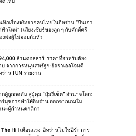
อดไหม้
ันทึกเรื่องจริงจากคนไทยในอิหร่าน “ปืนเก่า
้ฟ้าใหม่” | เสียงเชียร์ของลูก ๆ กับศักดิ์ศรี
องพ่อผู้ไม่ยอมก้มหัว
94,000 ล้านดอลลาร์: ราคาที่อาหรับต้อง
่าย จากการหนุนสหรัฐฯ‑อิสราเอลโจมตี
ิหร่าน | UN รายงาน
กผู้ถูกกดดัน สู่ผู้คุม “ปุ่มรีเซ็ต” อำนาจโลก:
อร์มุซอาจทำให้อิหร่าน ออกจากเกมใน
านะผู้กำหนดกติกา
The Hill เตือนแรง: อิหร่านไม่ใช่อิรัก การ