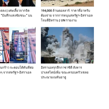
มดลง | เศษเสี้ยวจากจิต
194,000 ล้านดอลลาร์: ราคาที่อาหรับ
“บันทึกแห่งชัยชนะ” บน
ต้องจ่าย จากการหนุนสหรัฐฯ‑อิสราเอล
โจมตีอิหร่าน | UN รายงาน
านกร้าว จะตอบโต้ทันทีต่อ
อิสราเอลรุกลึกกาซาซิตี สังหาร
ๆ จากสหรัฐฯ-อิสราเอล
ปาเลสไตน์เพิ่ม ขณะครอบครัวเชลย
ประณามเนทันยาฮู