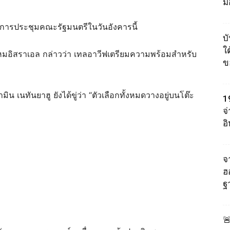
ม
างการประชุมคณะรัฐมนตรีในวันอังคารนี้
บ
ใต
มอิสราเอล กล่าวว่า เทลอาวีฟเตรียมความพร้อมสำหรับ
ข
 เนทันยาฮู ยังได้ขู่ว่า “ตัวเลือกทั้งหมดวางอยู่บนโต๊ะ
1
จ
อ
จา
ฮ
ฐ
