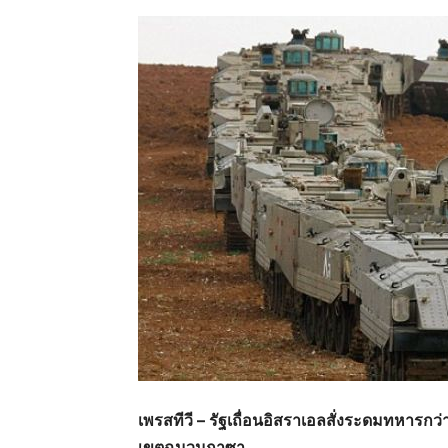
เพรสทีวี – รัฐเถื่อนอิสราเอลสั่งระดมทหารก
เขตฉนวนกาซา