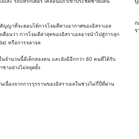
 รถถังและ รถแทรกเตอร์ เคลื่อนแถวเข้าประชิดชายแดน
บ
ก
่นสัญญาที่จะตอบโต้การโจมตีทางอากาศของอิสราเอล
ร
เตือนว่า การโจมตีล่าสุดของอิสราเอลอาจนำไปสู่การลุก
ifada) หรือการจลาจล
นจำนวนนี้มีเด็กสองคน และยังมีอีกกว่า 80 คนที่ได้รับ
ซาอย่างไม่หยุดยั้ง
นเนื่องจากการรุกรานของอิสราเอลในช่วงไม่กี่ปีที่ผ่าน