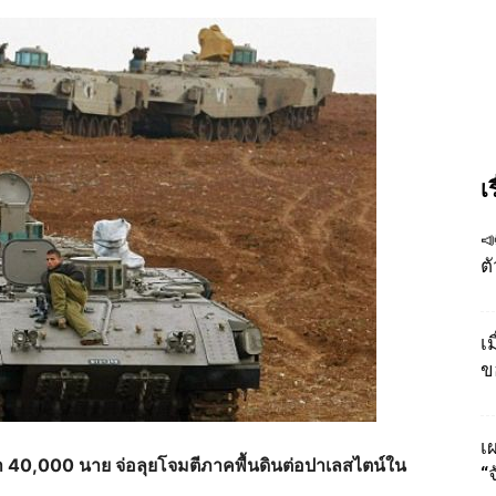
เ

ต
เ
ข
เผ
ว่า 40,000 นาย จ่อลุยโจมตีภาคพื้นดินต่อปาเลสไตน์ใน
“