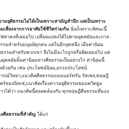
วามยุติธรรมไม่ได้เป็นเพราะสามัญสำนึก
แต่เป็นเพราะ
เสี่ยงจากการอาศัยใช้ชีวิตร่วมกัน
นั่นก็เพราะทัศนะนี้
่ใช่ค่าคงที่เสมอไป เปลี่ยนแปลงได้ไปตามยุคสมัยและกาล
ิธรรมสำหรับมนุษย์ทุกคน แต่ในอีกยุคหนึ่ง เมื่อค่านิยม
ติธรรมสำหรับพวกเขา จึงไม่มีอะไรถูกหรือผิดเสมอไป แต่
ในยุคสมัยนั้นค่านิยมทางศีลธรรมเป็นอย่างไร ค่านิยมนี้
ด้วยกัน เช่น ประโยชน์นิยม,อรรถประโยชน์
ารณ์วิทยา,แนวคิดศีลธรรมแบบเบอร์ทรัน รัสเซล,ทฤษฎี
ร์ของนิทเช่,แนวคิดเรื่องความยุติธรรมของเดวิดฮูม
ได้ว่า แนวคิดนี้สอดคล้องกับ ทุกทฤษฎีศีลธรรมที่มอง
งศีลธรรมที่สำคัญ
ได้แก่