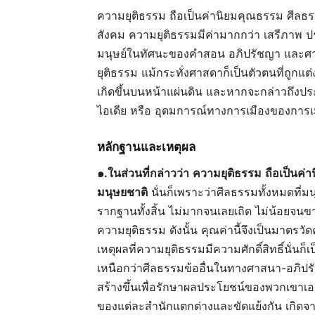
ความยุติธรรม ถือเป็นค่านิยมคุณธรรม ศีลธรรม
สังคม ความยุติธรรมมีค่ามากกว่า เสรีภาพ 
มนุษย์ในทัศนะของคำสอน อภิปรัชญา และศา
ยุติธรรม แม้กระทั่งศาสดาก็เป็นตัวตนที่ถูกแต
เกิดขึ้นบนหน้าแผ่นดิน และหากจะกล่าวถึงปร
ไอเดีย หรือ อุดมการณ์ทางการเมืองของการเม
หลักฐานและเหตุผล
๑
.
ในส่วนที่กล่าวว่า
ความยุติธรรม
ถือเป็นค่
มนุษยชาติ
นั่นก็เพราะว่าศีลธรรมทั้งหมดที่มนุ
รากฐานทั้งสิ้น ไม่มากจนเลยเถิด ไม่น้อยจนขาด
ความยุติธรรม ดังนั้น คุณค่านี้จึงเป็นมาตรว
เหตุผลที่ความยุติธรรมมีความศักดิ์สิทธิ์นั่นก็
เหนือกว่าศีลธรรมข้ออื่นในทางศาสนา-อภิปรัชญา
สร้างขึ้นเพื่อรักษาผลประโยชน์ของพวกเขาเอง
ของแต่ละสำนักแตกต่างและขัดแย้งกัน เกิดจา