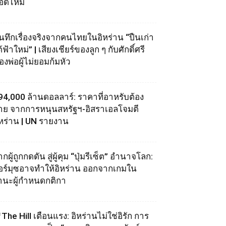
อดไหม้
ันทึกเรื่องจริงจากคนไทยในอิหร่าน “ปืนเก่า
้ฟ้าใหม่” | เสียงเชียร์ของลูก ๆ กับศักดิ์ศรี
องพ่อผู้ไม่ยอมก้มหัว
94,000 ล้านดอลลาร์: ราคาที่อาหรับต้อง
่าย จากการหนุนสหรัฐฯ‑อิสราเอลโจมตี
ิหร่าน | UN รายงาน
กผู้ถูกกดดัน สู่ผู้คุม “ปุ่มรีเซ็ต” อำนาจโลก:
อร์มุซอาจทำให้อิหร่าน ออกจากเกมใน
านะผู้กำหนดกติกา
The Hill เตือนแรง: อิหร่านไม่ใช่อิรัก การ