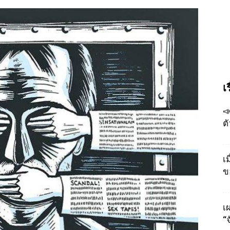
เ

ต
เ
ข
เผ
“