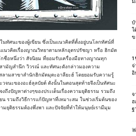
ม
บ
ใต
ข
ทัศนะของผู้เขียน ซึ่งเป็นแนวคิดที่ตั้งอยู่บนโลกทัศน์ที่
นแนวคิดเรื่องญาณวิทยาตามหลักอุตรปรัชญา หรือ ฮิกมัต
ชื่อหนึ่งว่า สัจนิยม ที่ยอมรับเครื่องมือทางญาณทุก
1
จ
ญา สามัญสำนึก วิวรณ์ และทัศนะดังกล่าวมองความ
อ
สลามสาขาสำนักฮิกมัตมุตะอาลียะฮ์ โดยยอมรับความรู้
ละวจนะของอะฮ์ลุลบัยต์ ดังนั้นในตอนสุดท้ายจึงเป็นทัศนะ
กแจงถึงปัญหาต่างๆของประเด็นเรื่องความยุติธรรม รวมถึง
จา
ยน รวมถึงวิธีการแก้ปัญหาที่เหมาะสม ในช่วงเริ่มต้นของ
ฮ
มยุติธรรมต้องพึ่งพา และปัจจัยที่ทำให้มนุษย์เรามีมุม
ฐ
