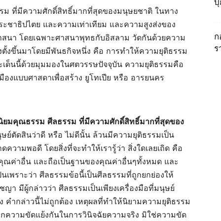
บ
 ที่มีความศักดิ์สิทธิ์มากที่สุดของมนุษยชาติ ในทาง
ประชาธิปไตย และความเท่าเทียม และความสูงส่งของ
ก
สนา โดยเฉพาะศาสนาพุทธกับอิสลาม วัดกันด้วยความ
ร
่งตั้งขึ้นมาโดยมีพันธกิจหนึ่ง คือ การทำให้ความยุติธรรม
ะเด็นนี้ด้วยมุมมองในศตวรรษปัจจุบัน ความยุติธรรมคือ
ืองแบบศาสดาเพื่อสร้าง ยูโทเปีย หรือ อารยนคร
านิยมคุณธรรม
ศีลธรรม
ที่มีความศักดิ์สิทธิ์มากที่สุดของ
ษย์ตัดสินว่าดี หรือ ไม่ดีนั้น ล้วนมีความยุติธรรมเป็น
ความพอดี โดยสิ่งที่จะทำให้เรารู้ว่า สิ่งใดเลยเถิด คือ
ัดคุณค่าอื่น และถือเป็นฐานของคุณค่าอื่นๆทั้งหมด และ
เป็นเพราะว่า ศีลธรรมข้อนี้เป็นศีลธรรมที่ถูกยกย่องให้
 มีผู้กล่าวว่า ศีลธรรมเป็นเพียงเครื่องมือที่มนุษย์
 คำกล่าวนี้ไม่ถูกต้อง เหตุผลที่ทำให้นิยามความยุติธรรม
กความขัดแย้งกันในการวินิจฉัยความจริง มิใช่ความขัด