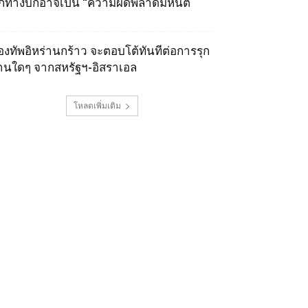
ุกทางบกอาจเป็น “ความผิดพลาดมหันต์
องทัพอิหร่านกร้าว จะตอบโต้ทันทีต่อการรุก
านใดๆ จากสหรัฐฯ-อิสราเอล
โหลดเพิ่มเติม