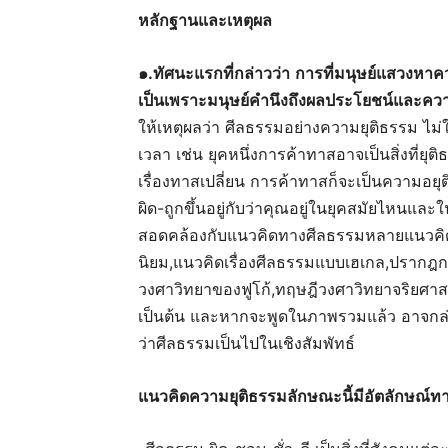
หลักฐานและเหตุผล
๑
.
ทัศนะแรกที่กล่าวว่า
การที่มนุษย์แสวงหาค
เป็นเพราะมนุษย์คำนึงถึงผลประโยชน์และความ
ให้เหตุผลว่า ศีลธรรมอย่างความยุติธรรม ไม
เวลา เช่น ยุคหนึ่งการค้าทาสอาจเป็นสิ่งที่ยุต
เรื่องทาสเปลี่ยน การค้าทาสก็จะเป็นความอยุ
ผิด-ถูกขึ้นอยู่กับว่าคุณอยู่ในยุคสมัยไหนและ
สอดคล้องกับแนวคิดทางศีลธรรมหลายแนวคิด
นิยม,แนวคิดเรื่องศีลธรรมแบบเฮเกล,ปรากฎก
วงศาวิทยาของฟูโก้,ทฤษฎีวงศาวิทยาจริยศาสต
เป็นต้น และหากจะพูดในภาพรวมแล้ว อาจกล่าว
ว่าศีลธรรมเป็นไปในเชิงสัมพัทธ์
แนวคิดความยุติธรรมลักษณะนี้มีอัตลักษณ์ทา