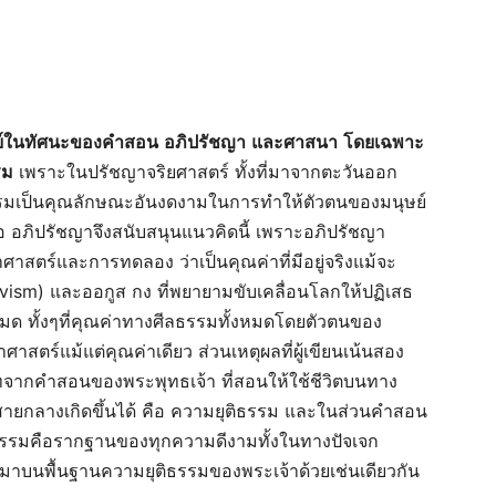
ย์ในทัศนะของคำสอน
อภิปรัชญา
และศาสนา
โดยเฉพาะ
รม
เพราะในปรัชญาจริยศาสตร์ ทั้งที่มาจากตะวันออก
รรมเป็นคุณลักษณะอันงดงามในการทำให้ตัวตนของมนุษย์
จื๊อ อภิปรัชญาจึงสนับสนุนแนวคิดนี้ เพราะอภิปรัชญา
าศาสตร์และการทดลอง ว่าเป็นคุณค่าที่มีอยู่จริงแม้จะ
ivism) และออกูส กง ที่พยายามขับเคลื่อนโลกให้ปฏิเสธ
้งหมด ทั้งๆที่คุณค่าทางศีลธรรมทั้งหมดโดยตัวตนของ
าศาสตร์แม้แต่คุณค่าเดียว ส่วนเหตุผลที่ผู้เขียนเน้นสอง
บทจากคำสอนของพระพุทธเจ้า ที่สอนให้ใช้ชีวิตบนทาง
งสายกลางเกิดขึ้นได้ คือ ความยุติธรรม และในส่วนคำสอน
ติธรรมคือรากฐานของทุกความดีงามทั้งในทางปัจเจก
้นมาบนพื้นฐานความยุติธรรมของพระเจ้าด้วยเช่นเดียวกัน