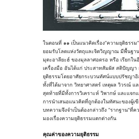
ในตอนที่ ๑๑ เป็นแนวคิดเรื่อง”ความยุติธรรม”ใน
ยอมรับโลดแห่งวัตถุและจิตวิญญาณ มีพื้นฐา
มุตะอาลียะฮ์ ของมุลลาศอดรอ หรือ เรียกในอีก
เครื่องมือ อันได้แก่ ประสาทสัมผัส สติปัญ
ยุติธรรมโดยอาศัยกระบวนทัศน์แบบปรัชญาอิ
ทั้งที่ได้มาจาก วิทยาศาสตร์ เหตุผล วิวรณ์ แ
สุดท้ายที่มีทั้งการวิเคราะห์ วิพากษ์ และแจ
การนำเสนอแนวคิดที่ถูกต้องในทัศนะของผู้เขี
บทความจึงจำเป็นต้องกล่าวถึง “รากฐาน”ที่ควา
มองเรื่องความยุติธรรมแตกต่างกัน
คุณค่าของความยุติธรรม