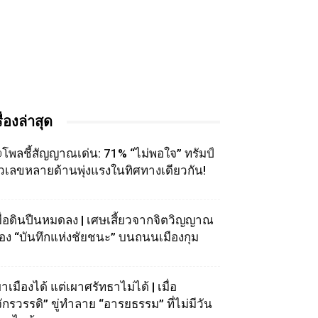
รื่องล่าสุด
โพลชี้สัญญาณเด่น: 71% “ไม่พอใจ” ทรัมป์
ัวเลขหลายด้านพุ่งแรงในทิศทางเดียวกัน!
มื่อดินปืนหมดลง | เศษเสี้ยวจากจิตวิญญาณ
อง “บันทึกแห่งชัยชนะ” บนถนนเมืองกุม
าเมืองได้ แต่เผาศรัทธาไม่ได้ | เมื่อ
จักรวรรดิ” ขู่ทำลาย “อารยธรรม” ที่ไม่มีวัน