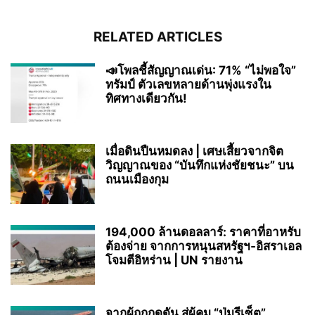
RELATED ARTICLES
📣โพลชี้สัญญาณเด่น: 71% “ไม่พอใจ”
ทรัมป์ ตัวเลขหลายด้านพุ่งแรงใน
ทิศทางเดียวกัน!
เมื่อดินปืนหมดลง | เศษเสี้ยวจากจิต
วิญญาณของ “บันทึกแห่งชัยชนะ” บน
ถนนเมืองกุม
194,000 ล้านดอลลาร์: ราคาที่อาหรับ
ต้องจ่าย จากการหนุนสหรัฐฯ‑อิสราเอล
โจมตีอิหร่าน | UN รายงาน
จากผู้ถูกกดดัน สู่ผู้คุม “ปุ่มรีเซ็ต”