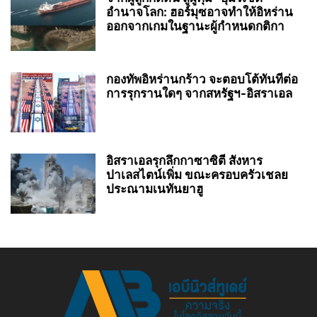
อำนาจโลก: ฮอร์มุซอาจทำให้อิหร่าน
ออกจากเกมในฐานะผู้กำหนดกติกา
กองทัพอิหร่านกร้าว จะตอบโต้ทันทีต่อ
การรุกรานใดๆ จากสหรัฐฯ-อิสราเอล
อิสราเอลรุกลึกกาซาซิตี สังหาร
ปาเลสไตน์เพิ่ม ขณะครอบครัวเชลย
ประณามเนทันยาฮู