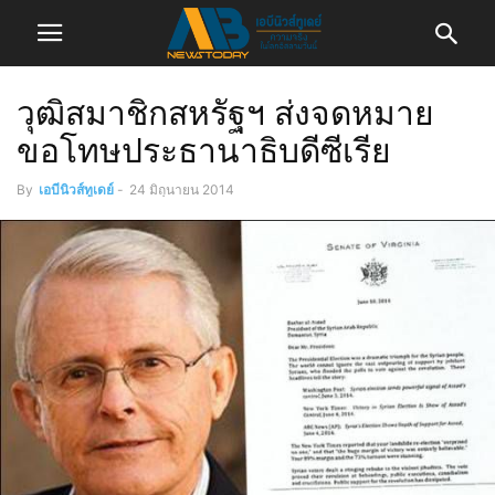
วุฒิสมาชิกสหรัฐฯ ส่งจดหมาย
ขอโทษประธานาธิบดีซีเรีย
By
เอบีนิวส์ทูเดย์
-
24 มิถุนายน 2014