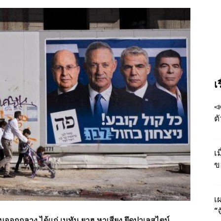
เ

ต
เ
ข
เผ
“
นออกกลาง ได้แก่ เนทัน ยาฮู หาเสียง ยึดปาเลสไตน์