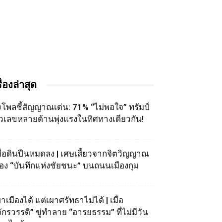
รื่องล่าสุด
โพลชี้สัญญาณเด่น: 71% “ไม่พอใจ” ทรัมป์
ัวเลขหลายด้านพุ่งแรงในทิศทางเดียวกัน!
มื่อดินปืนหมดลง | เศษเสี้ยวจากจิตวิญญาณ
อง “บันทึกแห่งชัยชนะ” บนถนนเมืองกุม
าเมืองได้ แต่เผาศรัทธาไม่ได้ | เมื่อ
จักรวรรดิ” ขู่ทำลาย “อารยธรรม” ที่ไม่มีวัน