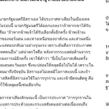
ม
บ
ู นายกรัฐมนตรีอิสราเอล ได้ประกาศหาเสียงในเมืองเทล
ใต
ในรอบนี้ นายกรัฐมนตรีได้ออกแถลงว่าถ้าหากเขาได้รับ
ข
ยง “ถ้าหากข้าพเจ้าได้รับเลือกตั้งอีกครั้ง ข้าพเจ้าจะ
าของจอร์แดน และทางเหนือของบาห์เรน และส่วนหนึ่ง
ีกระแสตอบกลับมาอย่างรุนแรง เพราะมันคือการประกาศต
1
ะเทศคนอื่น” แต่น่าตกใจคือ หลังจากกระแสต่อต้านจากๆ
จ
การณ์อีกครั้ง เขาใช้คำว่า “นี่เป็นโอกาสเพียงครั้ง
อ
ายแดนตะวันออก ซึ่งจะปล่อยให้หลุดมือไปไม่ได้ เพราะใน
จนมาถึงปัจจุบัน อิสราเอลไม่เคยมีโอกาสแบบนี้ และถ้า
จา
คลาสสิคที่อิสราเอลใช้ในการรุกราน และเข้ายึดจนติดหู คือ
ฮ
็ใช้เหตุผลนี้เช่นเดียวกัน
ฐ
ายการหาเสียงลักษณะนี้ เป็นการประกาศ “การรุกรานใน
แสการประท้วงและกระแสสังคมอย่างต่อเนื่องจนถึง
