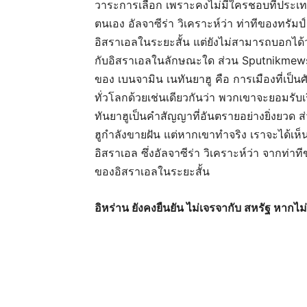
วาระการเลือก เพราะคงไม่มีใครชอบที่ประเ
ตนเอง อัลจาซีร่า วิเคราะห์ว่า ท่าทีของทร
อิสราเอลในระยะสั้น แต่ยังไม่สามารถบอกไ
กับอิสราเอลในลักษณะใด ส่วน Sputnikmews
ของ เบนจามิน เนทันยาฮู คือ การเมืองที่เ
ทั่วโลกด้วยเช่นเดียวกันว่า พวกเขาจะยอมรับเ
ทันยาฮูเป็นคำสัญญาที่อันตรายอย่างยิ่งยวด ส่
ฮูกำลังขายฝัน แต่หากเขาทำจริง เราจะได้เห็น
อิสราเอล ซึ่งอัลจาซีร่า วิเคราะห์ว่า จากท
ของอิสราเอลในระยะสั้น
อิหร่าน ยังคงยืนยัน ไม่เจรจากับ สหรัฐ หากไม