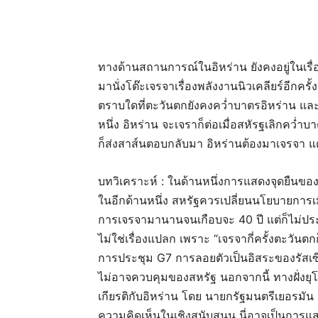
ทางด้านสถานการณ์ในอิหร่าน ยังคงอยู่ในเรื่อ
มานั่งโต๊ะเจรจาเรื่องพลังงานนิวเคลียร์อีกคร
ตราบใดที่ตะวันตกยังคงคว่ำบาตรอิหร่าน แล
หนึ่ง อิหร่าน จะเจราก็ต่อเมื่อสหัรฐเลิกคว่
ก็ส่งสาส์นตอบกลับมา อิหร่านต้องมาเจรจา แ
บทวิเคราะห์ : ในด้านหนึ่งการแสดงจุดยืนขอ
ในอีกด้านหนึ่ง สหรัฐควรเปลี่ยนนโยบายการเม
การเจรจามานานจนเกือบจะ 40 ปี แต่ก็ไม่ประส
ไม่ใช่เรื่องแปลก เพราะ “เจรจากี่ครั้งตะวันต
การประชุม G7 การลอยตัวเป็นอิสระของรัสเซ
ไม่อาจควบคุมของสหรัฐ นอกจากนี้ ทางฝั่งยุโรป
เกียรติกับอิหร่าน โดย นายกรัฐมนตรีเยอรม
ความคิดเห็นในเชิงสนับสนุน นี่อาจเป็นการ