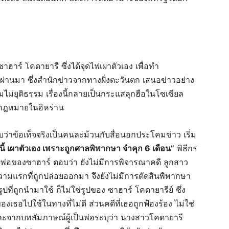
ฮาร์ โคดายารี ซึ่งได้จุดไฟเผาตัวเอง เพื่อทำ
ี่ผ่านมา ซึ่งสำนักข่าวจากทางฝั่งตะวันตก เสนอข่าวอย่าง
มไม่ยุติธรรม เรื่องนี้กลายเป็นกระแสลุกฮือในโซเซียล
บบกฎหมายในอิหร่าน
่าข้อเท็จจริงเป็นคนละม้วนกับสื่อนอกประโคมข่าว เริ่ม
นนี้ เผาตัวเอง เพราะถูกศาลพิพากษา จำคุก 6 เดือน”
พิธีกร
่อ พ่อของซาฮาร์ ตอบว่า ยังไม่มีการพิจารณาคดี ลูกสาว
อความแรกที่ถูกปล่อยออกมา จึงยังไม่มีการตัดสินพิพากษา
ที่ถูกนำมาใช้ ก็ไม่ใช่รูปของ ซาฮาร์ โคดายารีย์ ซึ่ง
เธอไปใช้ในทางที่ไม่ดี ส่วนคดีที่เธอถูกฟ้องร้อง ไม่ใช่
 และจากบทสัมภาษณ์ผู้เป็นพ่อระบุว่า นางสาวโคดายารี