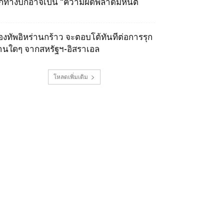
ุกทางบกอาจเป็น “ความผิดพลาดมหันต์
องทัพอิหร่านกร้าว จะตอบโต้ทันทีต่อการรุก
านใดๆ จากสหรัฐฯ-อิสราเอล
โหลดเพิ่มเติม