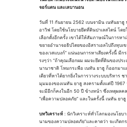
จอร์แดน และเลบานอน
วันที่ 11 กันยายน 2562 เบนจามิน เนทันยาฮ
อาวิฟ โดยใช้นโยบายยึดที่ดินปาเลสไตน์ โดย
เลือกตั้งอีกครั้ง เขาได้ให้สัมภาษณ์ในการหาเสี
ขยายอำนาจอธิปไตยของอิสราเอลไปถึงหุบเข
ของเวสแบงก์” แน่นอนการหาเสียงครั้งนี้ ม
รงๆว่า “ถ้าคุณเลือกผม ผมจะยึดที่ดินของปร
นานาชาติ โหมกระพือ เนทัน ยาฮู ก็ออกมาแถลง
เดียวที่หาได้ยากยิ่งในการวางระบบบริหาร ช
มุมมองของเนทัน ยาฮู สงครามตั้งแต่ปี 1967 
จะมีอีกก็คงในอีก 50 ปี ข้างหน้า ซึ่งเหตุผล
“เพื่อความปลอดภัย” และในครั้งนี้ เนทัน ยาฮู ก
บทวิเคราะห์
: นักวิเคราะห์ทั่วโลกมองนโยบ
นามของความปลอดภัย”และคาดว่า จะเกิดกระ