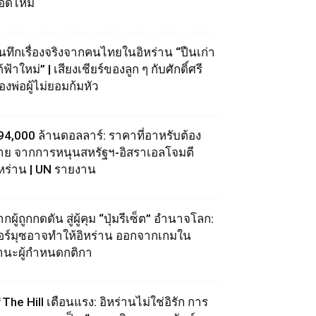
อดไหม้
ันทึกเรื่องจริงจากคนไทยในอิหร่าน “ปืนเก่า
้ฟ้าใหม่” | เสียงเชียร์ของลูก ๆ กับศักดิ์ศรี
องพ่อผู้ไม่ยอมก้มหัว
94,000 ล้านดอลลาร์: ราคาที่อาหรับต้อง
่าย จากการหนุนสหรัฐฯ‑อิสราเอลโจมตี
ิหร่าน | UN รายงาน
กผู้ถูกกดดัน สู่ผู้คุม “ปุ่มรีเซ็ต” อำนาจโลก:
อร์มุซอาจทำให้อิหร่าน ออกจากเกมใน
านะผู้กำหนดกติกา
The Hill เตือนแรง: อิหร่านไม่ใช่อิรัก การ