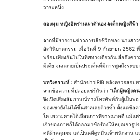
วาระหนึ่ง
สองมุม หญิงอิหร่านเผาตัวเอง #เด็กหญิงสีฟ้า
จากที่มีรายงานข่าวการเสียชีวิตของ นางสาวซา
อัตวินิบาตกรรม เมื่อวันที่ 9 กันยายน 2562 ท
พร้อมเพียงกันไปในทิศทางเดียวกัน สื่อถึงควา
มีเดีย จนกลายเป็นประเด็นที่มีการพูดถึงระ
บทวิเคราะห์
: สำนักข่าวIRIB หลังตรวจสอบพบว
จากข้อความที่ปล่อยแชร์กันว่า
“เด็กผู้หญิงค
จึงเปิดเสียงสัมภาษณ์ทางโทรศัพท์กับผู้เป็นพ
ของเขายังไม่ได้ขึ้นศาลเลยด้วยซ้ำ ตั้งแต่ข้
ใด เพราะศาลได้เลื่อนการพิจารณาคดี แม้แต่รูป
เจ้าของภาพก็ได้ออกมาข้อร้องให้หยุดเอารูปของ
คดีผ้าคลุมผม แต่เป็นคดีดูหมิ่นเจ้าพนักงาน