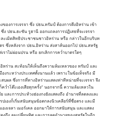
งของการเจรจา ซึ่ง ปธน.ทรัมป์ ต้องการดึงอิหร่าน เข้า
ั้ง ซึ่ง ปธน.ฮะซัน รูฮานี ออกแถลงการปฏิเสธที่จะเจรจา
ะละเมิดสิทธิประชาชนชาวอิหร่าน หรือ กล่าวในอีกบริบท
ำบาตร ซึ่งหลังจาก ปธน.อิหร่าน ส่งสาส์นออกไป ปธน.สหรัฐ
ต่เราไม่ผ่อนปรน หรือ ยกเลิกการคว่ำบาตรใดๆ
งอิหร่าน สะท้อนให้เห็นถึงความล้มเหลวของ ทรัมป์ และ
ืองระหว่างประเทศตั้งนานแล้ว เพราะในข้อเท็จจริง มี
บผล ซึ่งการที่ทางอิหร่านแสดงท่าทีหน่ายที่จะเจรจา จึง
กก็คว่ำโต๊ะเองเสียทุกครั้ง” นอกจากนี้ ความล้มเหลวใน
ีย และการประท้วงฮ่องกงยังแสดงถึง อำนาจที่ลดลงและ
เองก็เริ่มสนับสนุนข้อตกลงนิวเคลียร์ที่ซื่อตรง และมี
ัน แองเจลา เมอร์เคล ออกมาให้การสนับสนุน และแสดง
แสดงถึง ลมเปลี่ยนทิศ และการลดอำนาจของสหรัฐในอีก