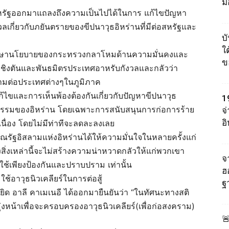
ม
สหรัฐออกมาแถลงถึงความเป็นไปได้ในการ แก้ไขปัญหา
งวลเกี่ยวกับภยันตรายของขีปนาวุธอิหร่านที่มีต่อสหรัฐและ
บ
ใต
่ปรึกษานโยบายของกระทรวงกลาโหมด้านความมั่นคงและ
ข
า วอชิงตันและพันธมิตรประเทศอาหรับกังวลและกลัวว่า
ามต่อประเทศต่างๆในภูมิภาค
ก้ไขและการเห็นพ้องต้องกันเกี่ยวกับปัญหาขีปนาวุธ
1
ฤติกรรมของอิหร่าน โดยเฉพาะการสนับสนุนการก่อการร้าย
จ
อ
ื่อง โดยไม่มีท่าทีจะลดละลงเลย
ณรัฐอิสลามแห่งอิหร่านได้ให้ความมั่นใจในหลายครั้งแก่
ิ่งเหล่านี้จะไม่สร้างความน่าหวาดกลัวให้แก่พวกเขา
จา
ใช้เพียงป้องกันและปราบปราม เท่านั้น
ฮ
ใช้อาวุธนิวเคลียร์ในการต่อสู้
ฐ
ยยิด อาลี คาเมเนอี ได้ออกมายืนยันว่า “ในทัศนะทางสติ
น้าเพื่อจะครอบครองอาวุธนิวเคลียร์(เพื่อก่อสงคราม)
