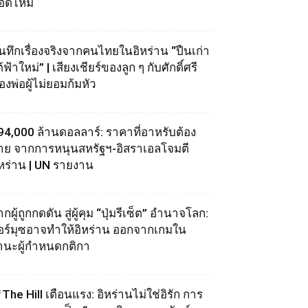
อดไหม้
ันทึกเรื่องจริงจากคนไทยในอิหร่าน “ปืนเก่า
้ฟ้าใหม่” | เสียงเชียร์ของลูก ๆ กับศักดิ์ศรี
องพ่อผู้ไม่ยอมก้มหัว
94,000 ล้านดอลลาร์: ราคาที่อาหรับต้อง
่าย จากการหนุนสหรัฐฯ‑อิสราเอลโจมตี
ิหร่าน | UN รายงาน
กผู้ถูกกดดัน สู่ผู้คุม “ปุ่มรีเซ็ต” อำนาจโลก:
อร์มุซอาจทำให้อิหร่าน ออกจากเกมใน
านะผู้กำหนดกติกา
The Hill เตือนแรง: อิหร่านไม่ใช่อิรัก การ