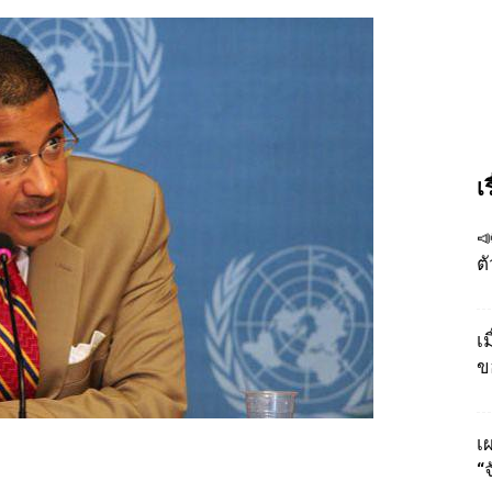
เ

ต
เ
ข
เผ
“