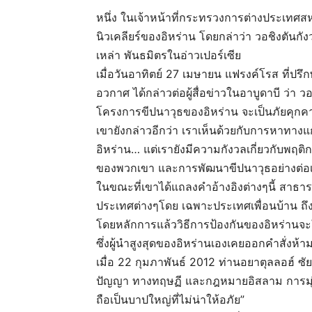
หนึ่ง ในเจ้าหน้าที่กระทรวงการต่างประเทศ
นิวเคลียร์ของอิหร่าน โดยกล่าว่า วอชิงตันกั
เหล่า พันธมิตรในอ่าวเปอร์เซีย
เมื่อวันอาทิตย์ 27 เมษายน แฟรงค์โรส ที
อวกาศ ได้กล่าวต่อผู้สื่อข่าวในอาบูดาบี ว่
โครงการขีปนาวุธของอิหร่าน จะเป็นภัยคุกค
เขายังกล่าวอีกว่า เราเห็นด้วยกับการหาทางแ
อิหร่าน… แต่เรายังมีความกังวลเกี่ยวกับพ
ของพวกเขา และการพัฒนาขีปนาวุธอย่างต่อเน
ในขณะที่เขาได้แถลงคำอ้างอิงต่างๆนี้ สาธาร
ประเทศต่างๆโดย เฉพาะประเทศเพื่อนบ้าน ถึงส
โดยหลักการแล้ววิธีการป้องกันของอิหร่านจะ
ซึ่งผู้นำสูงสุดของอิหร่านเองเคยออกคำสั่งห้าม
เมื่อ 22 กุมภาพันธ์ 2012 ท่านอยาตุลลอฮ์ ซั
ปัญญา ทางทฤษฏี และกฎหมายอิสลาม การมุ่งห
ถือเป็นบาปใหญ่ที่ไม่น่าให้อภัย”