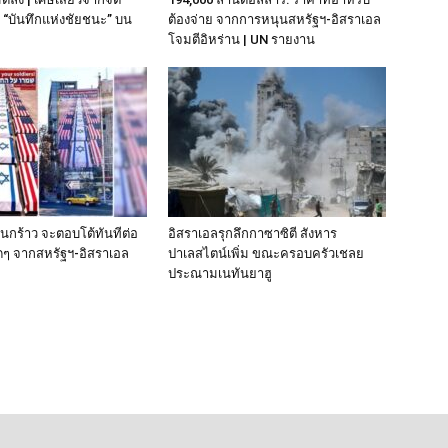
“บันทึกแห่งชัยชนะ” บน
ต้องจ่าย จากการหนุนสหรัฐฯ‑อิสราเอล
โจมตีอิหร่าน | UN รายงาน
านกร้าว จะตอบโต้ทันทีต่อ
อิสราเอลรุกลึกกาซาซิตี สังหาร
ๆ จากสหรัฐฯ-อิสราเอล
ปาเลสไตน์เพิ่ม ขณะครอบครัวเชลย
ประณามเนทันยาฮู