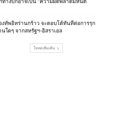
ุกทางบกอาจเป็น “ความผิดพลาดมหันต์
องทัพอิหร่านกร้าว จะตอบโต้ทันทีต่อการรุก
านใดๆ จากสหรัฐฯ-อิสราเอล
โหลดเพิ่มเติม