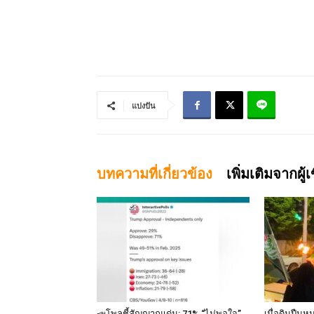
แบ่งปัน
บทความที่เกี่ยวข้อง
เพิ่มเติมจากผู้
📣โพลชี้สัญญาณเด่น: 71% “ไม่พอใจ”
เมื่อดินปืนห