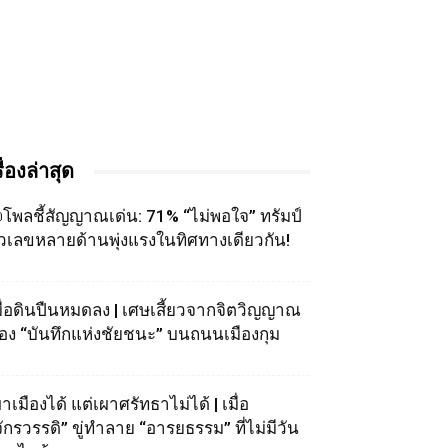
รื่องล่าสุด
โพลชี้สัญญาณเด่น: 71% “ไม่พอใจ” ทรัมป์
ัวเลขหลายด้านพุ่งแรงในทิศทางเดียวกัน!
มื่อดินปืนหมดลง | เศษเสี้ยวจากจิตวิญญาณ
อง “บันทึกแห่งชัยชนะ” บนถนนเมืองกุม
าเมืองได้ แต่เผาศรัทธาไม่ได้ | เมื่อ
จักรวรรดิ” ขู่ทำลาย “อารยธรรม” ที่ไม่มีวัน