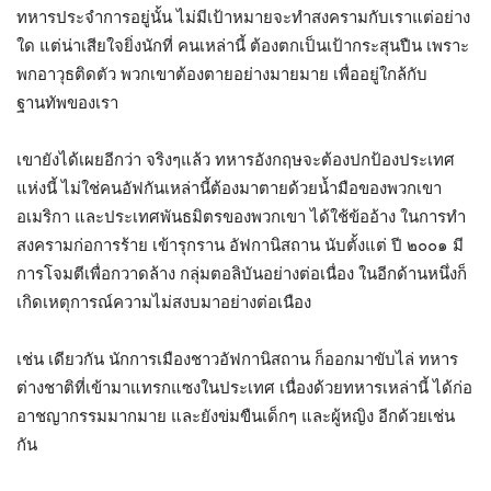
ทหารประจำการอยู่นั้น ไม่มีเป้าหมายจะทำสงครามกับเราแต่อย่าง
ใด แต่น่าเสียใจยิ่งนักที่ คนเหล่านี้ ต้องตกเป็นเป้ากระสุนปืน เพราะ
พกอาวุธติดตัว พวกเขาต้องตายอย่างมายมาย เพื่ออยู่ใกล้กับ
ฐานทัพของเรา
เขายังได้เผยอีกว่า จริงๆแล้ว ทหารอังกฤษจะต้องปกป้องประเทศ
แห่งนี้ ไม่ใช่คนอัฟกันเหล่านี้ต้องมาตายด้วยน้ำมือของพวกเขา
อเมริกา และประเทศพันธมิตรของพวกเขา ได้ใช้ข้ออ้าง ในการทำ
สงครามก่อการร้าย เข้ารุกราน อัฟกานิสถาน นับตั้งแต่ ปี ๒๐๐๑ มี
การโจมตีเพื่อกวาดล้าง กลุ่มตอลิบันอย่างต่อเนื่อง ในอีกด้านหนึ่งก็
เกิดเหตุการณ์ความไม่สงบมาอย่างต่อเนือง
เช่น เดียวกัน นักการเมืองชาวอัฟกานิสถาน ก็ออกมาขับไล่ ทหาร
ต่างชาติที่เข้ามาแทรกแซงในประเทศ เนื่องด้วยทหารเหล่านี้ ได้ก่อ
อาชญากรรมมากมาย และยังข่มขืนเด็กๆ และผู้หญิง อีกด้วยเช่น
กัน