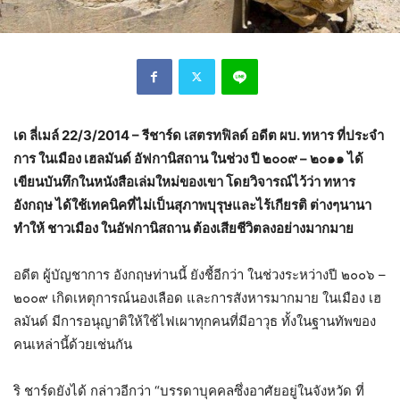
เด ลี่เมล์ 22/3/2014 – รีชาร์ด เสตรทฟิลด์ อดีต ผบ. ทหาร ที่ประจำ
การ ในเมือง เฮลมันด์ อัฟกานิสถาน ในช่วง ปี ๒๐๐๙ – ๒๐๑๑ ได้
เขียนบันทึกในหนังสือเล่มใหม่ของเขา โดยวิจารณ์ไว้ว่า ทหาร
อังกฤษ ได้ใช้เทคนิคที่ไม่เป็นสุภาพบุรุษและไร้เกียรติ ต่างๆนานา
ทำให้ ชาวเมือง ในอัฟกานิสถาน ต้องเสียชีวิตลงอย่างมากมาย
อดีต ผู้บัญชาการ อังกฤษท่านนี้ ยังชี้อีกว่า ในช่วงระหว่างปี ๒๐๐๖ –
๒๐๐๙ เกิดเหตุการณ์นองเลือด และการสังหารมากมาย ในเมือง เฮ
ลมันด์ มีการอนุญาติให้ใช้ไฟเผาทุกคนที่มีอาวุธ ทั้งในฐานทัพของ
คนเหล่านี้ด้วยเช่นกัน
ริ ชาร์ดยังได้ กล่าวอีกว่า “บรรดาบุคคลซึ่งอาศัยอยู่ในจังหวัด ที่