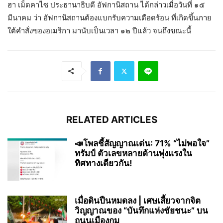
ฮา เม็ดคาไซ ประธานาธิบดี อัฟกานิสถาน ได้กล่าวเมื่อวันที่ ๑๕
มีนาคม ว่า อัฟกานิสถานต้องแบกรับความเดือดร้อน ที่เกิดขึ้นภาย
ใต้คำสั่งของอเมริกา มานับเป็นเวลา ๑๒ ปีแล้ว จนถึงขณะนี้
RELATED ARTICLES
📣โพลชี้สัญญาณเด่น: 71% “ไม่พอใจ”
ทรัมป์ ตัวเลขหลายด้านพุ่งแรงใน
ทิศทางเดียวกัน!
เมื่อดินปืนหมดลง | เศษเสี้ยวจากจิต
วิญญาณของ “บันทึกแห่งชัยชนะ” บน
ถนนเมืองกุม