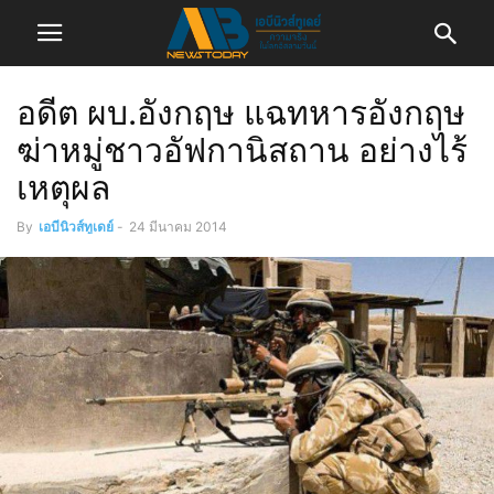
อดีต ผบ.อังกฤษ แฉทหารอังกฤษ
ฆ่าหมู่ชาวอัฟกานิสถาน อย่างไร้
เหตุผล
By
เอบีนิวส์ทูเดย์
-
24 มีนาคม 2014