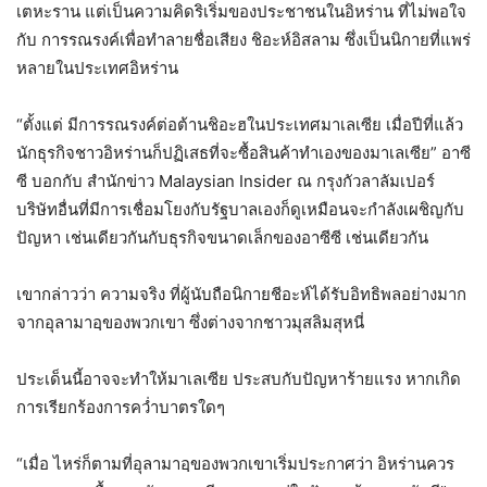
เตหะราน แต่เป็นความคิดริเริ่มของประชาชนในอิหร่าน ที่ไม่พอใจ
กับ การรณรงค์เพื่อทำลายชื่อเสียง ชิอะห์อิสลาม ซึ่งเป็นนิกายที่แพร่
หลายในประเทศอิหร่าน
“ตั้งแต่ มีการรณรงค์ต่อต้านชิอะฮในประเทศมาเลเซีย เมื่อปีที่แล้ว
นักธุรกิจชาวอิหร่านก็ปฏิเสธที่จะซื้อสินค้าทำเองของมาเลเซีย” อาซี
ซี บอกกับ สำนักข่าว Malaysian Insider ณ กรุงกัวลาลัมเปอร์
บริษัทอื่นที่มีการเชื่อมโยงกับรัฐบาลเองก็ดูเหมือนจะกำลังเผชิญกับ
ปัญหา เช่นเดียวกันกับธุรกิจขนาดเล็กของอาซีซี เช่นเดียวกัน
เขากล่าวว่า ความจริง ที่ผู้นับถือนิกายชีอะห์ได้รับอิทธิพลอย่างมาก
จากอุลามาอฺของพวกเขา ซึ่งต่างจากชาวมุสลิมสุหนี่
ประเด็นนี้อาจจะทำให้มาเลเซีย ประสบกับปัญหาร้ายแรง หากเกิด
การเรียกร้องการคว่ำบาตรใดๆ
“เมื่อ ไหร่ก็ตามที่อุลามาอฺของพวกเขาเริ่มประกาศว่า อิหร่านควร