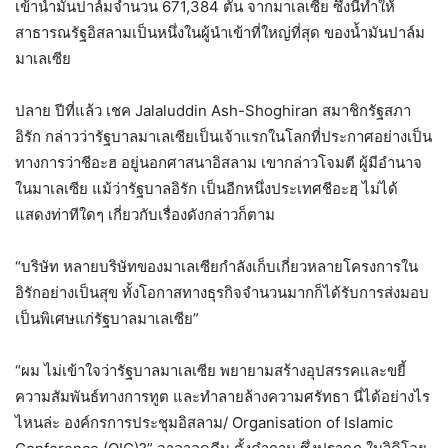
เข้าน้ำมันปาล์มจำนวน 671,384 ตัน จากมาเลเซีย ซึ่งนี่ทำให้
สาธารณรัฐอิสลามเป็นหนึ่งในผู้นำเข้าที่ใหญ่ที่สุด ของน้ำมันปาล์ม
มาเลเซีย
ปลาย ปีที่แล้ว เชค Jalaluddin Ash-Shoghiran สมาชิกรัฐสภา
อิรัก กล่าวว่ารัฐบาลมาเลเซียเป็นเจ้าแรกในโลกที่ประกาศอย่างเป็น
ทางการว่าชีอะฮ อยู่นอกศาสนาอิสลาม เขากล่าวโจมตี ผู้มีอำนาจ
ในมาเลเซีย แม้ว่ารัฐบาลอิรัก เป็นอีกหนึ่งประเทศชีอะฮฺ ไม่ได้
แสดงท่าทีใดๆ เกี่ยวกับเรื่องดังกล่าวก็ตาม
“บริษัท หลายบริษัทของมาเลเซียกำลังเก็บเกี่ยวหลายโครงการใน
อิรักอย่างเป็นสุข ทั้งโอกาสทางธุรกิจจำนวนมากก็ได้รับการส่งมอบ
เป็นพิเศษแก่รัฐบาลมาเลเซีย”
“ผม ไม่เข้าใจว่ารัฐบาลมาเลเซีย พยายามสร้างอุปสรรคและขยี้
ความสัมพันธ์ทางการทูต และทำลายล้างความศรัทธา นี่ได้อย่างไร
ไหนล่ะ องค์กรการประชุมอิสลาม/ Organisation of Islamic