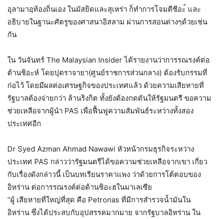
อุลามาอฺท้องถิ่นเอง ในมัสยิดและสุเหร่า ก็ทำการโจมตีชีอะ์ และ
อธิบายในฐานะศัตรูของศาสนาอิสลาม ผ่านการสอนต่างๆด้วยเช่น
กัน
ใน วันจันทร์ The Malaysian Insider ได้รายงานว่าการรณรงค์ต่อ
ต้านชิอะห์ โดยปุตราจายา(ศูนย์ราชการส่วนกลาง) ต้องรับกรรมที่
ก่อไว้ โดยมีผลต่อเศรษฐกิจของประเทศแล้ว ด้วยความเสียหายที่
รัฐบาลต้องจ่ายกว่า ล้านริงกิต ทั้งยังต้องกดดันให้รัฐมนตรี ขอความ
ช่วยเหลือจากผู้นำ PAS เพื่อฟื้นฟูความสัมพันธ์ระหว่างทั้งสอง
ประเทศอีก
Dr Syed Azman Ahmad Nawawi หัวหน้ากรมธุรกิจระหว่าง
ประเทศ PAS กล่าวว่ารัฐมนตรีได้ขอความช่วยเหลือจากเขา เกี่ยว
กับเรื่องดังกล่าวนี้ เป็นบทเรียนราคาแพง ว่าด้วยการโต้ตอบของ
อิหร่าน ต่อการรณรงค์ต่อต้านชิอะฮในมาเลเซีย
“ผู้ เสียหายที่ใหญ่ที่สุด คือ Petronas ที่มีการสำรวจน้ำมันใน
อิหร่าน ซึ่งได้ประสบกับอุปสรรคมากมาย จากรัฐบาลอิหร่าน ใน