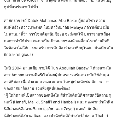
Conference (OIC)?” จาลาลุดดีน ตั้งคำถาม ซึ่งปรากฏ ในวิดิโอยู
ทูปที่แพร่หลายไปทั่ว
ศาสตราจารย์ Datuk Mohamad Abu Bakar ผู้สอนวิชา ความ
สัมพันธ์ระหว่างประเทศ ในมหาวิทยาลัย Malaya กล่าวเตือน เมื่อ
ไม่นานมานี้ว่า การโจมตีมุสลิมชีอะฮ จะส่งผลให้ ปุตราจายาเสี่ยง
ต่อการทำให้ประเทศตกเป็นเป้าหมายของนักเคลื่อนไหวด้านสิทธิ
ในข้อหาไม่ให้การยอมรับ การนับถือ ศาสนาที่อยู่ในสถาบันเดียวกัน
(Intra-religious)
ในปี 2004 มาเลเซีย ภายใต้ Tun Abdullah Badawi ได้ลงนามใน
สาร Amnan ความคิดริเริ่มโดยผู้ปกครองจอร์แดน กษัตริย์อับดุล
ลาห์ที่สอง เพื่อจำแนกความแตกตากในหมู่ศาสนิกชน นิกายต่างๆ
ของศาสนาอิสลาม รวมทั้งสุหนี่และชิอะฮฺ
“ผู้ ใดก็ตามที่เป็นสาวกของหนึ่งใน สี่สำนักคิดนิติศาสสตร์อิสลามสุ
นหนี่ (Hanafi, Maliki, Shafi’i and Hanbali) และ สองจากสำนักคิด
นิติศาสตร์อิสลามชีอะฮ (Jafari และ Zaydi) และสำนักคิด
นิติศาสตร์อิสลาม Ibadi และสำนักคิดนิติศาสตร์อิสลาม Thahiri