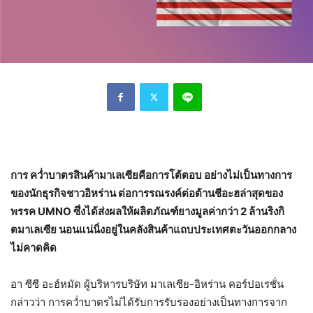
การ คว่ำบาตรสินค้ามาเลเซียคือการโต้ตอบ อย่างไม่เป็นทางการ
ของนักธุรกิจชาวอิหร่าน ต่อการรณรงค์ต่อต้านชีอะฮล่าสุดของ
พรรค UMNO ซึ่งได้ส่งผลให้ผลิตภัณฑ์ยางมูลค่ากว่า 2 ล้านริงกิ
ตมาเลเซีย นอนแน่นิ่งอยู่ในคลังสินค้าแถบประเทศตะวันออกกลาง
ไม่คาดคิด
อา ซีซี อะฮ์หมัด ผู้บริหารบริษัท มาเลเซีย-อิหร่าน คอร์ปอเรชั่น
กล่าวว่า การคว่ำบาตรไม่ได้รับการรับรองอย่างเป็นทางการจาก