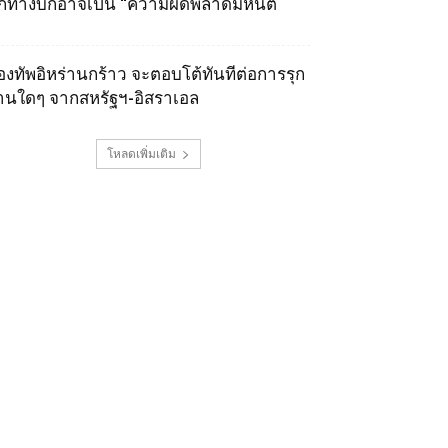
ุกทางบกอาจเป็น “ความผิดพลาดมหันต์
องทัพอิหร่านกร้าว จะตอบโต้ทันทีต่อการรุก
านใดๆ จากสหรัฐฯ-อิสราเอล
โหลดเพิ่มเติม