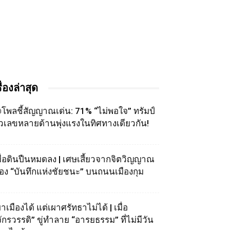
รื่องล่าสุด
โพลชี้สัญญาณเด่น: 71% “ไม่พอใจ” ทรัมป์
ัวเลขหลายด้านพุ่งแรงในทิศทางเดียวกัน!
มื่อดินปืนหมดลง | เศษเสี้ยวจากจิตวิญญาณ
อง “บันทึกแห่งชัยชนะ” บนถนนเมืองกุม
าเมืองได้ แต่เผาศรัทธาไม่ได้ | เมื่อ
จักรวรรดิ” ขู่ทำลาย “อารยธรรม” ที่ไม่มีวัน