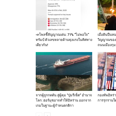
📣โพลชี้สัญญาณเด่น: 71% “ไม่พอใจ”
เมื่อดินปืนห
ทรัมป์ ตัวเลขหลายด้านพุ่งแรงในทิศทาง
วิญญาณของ 
เดียวกัน!
ถนนเมืองกุม
จากผู้ถูกกดดัน สู่ผู้คุม “ปุ่มรีเซ็ต” อำนาจ
กองทัพอิหร่
โลก: ฮอร์มุซอาจทำให้อิหร่าน ออกจาก
การรุกรานใด
เกมในฐานะผู้กำหนดกติกา