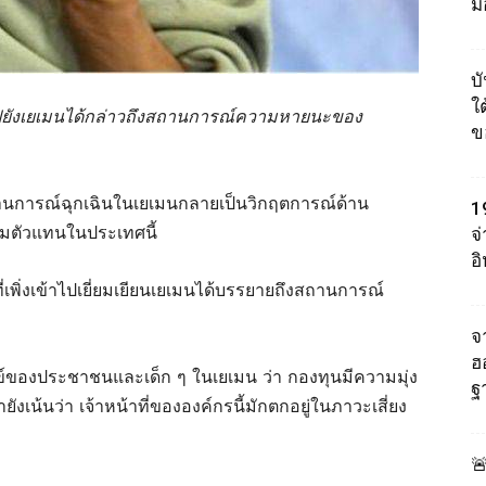
ม
บ
ใต
ทางไปยังเยเมนได้กล่าวถึงสถานการณ์ความหายนะของ
ข
ถานการณ์ฉุกเฉินในเยเมนกลายเป็นวิกฤตการณ์ด้าน
1
รามตัวแทนในประเทศนี้
จ
อ
เพิ่งเข้าไปเยี่ยมเยียนเยเมนได้บรรยายถึงสถานการณ์
จา
ฮ
ข์ของประชาชนและเด็ก ๆ ในเยเมน ว่า กองทุนมีความมุ่ง
ฐ
ายังเน้นว่า เจ้าหน้าที่ขององค์กรนี้มักตกอยู่ในภาวะเสี่ยง
