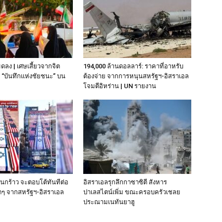
มดลง | เศษเสี้ยวจากจิต
194,000 ล้านดอลลาร์: ราคาที่อาหรับ
“บันทึกแห่งชัยชนะ” บน
ต้องจ่าย จากการหนุนสหรัฐฯ‑อิสราเอล
โจมตีอิหร่าน | UN รายงาน
านกร้าว จะตอบโต้ทันทีต่อ
อิสราเอลรุกลึกกาซาซิตี สังหาร
ๆ จากสหรัฐฯ-อิสราเอล
ปาเลสไตน์เพิ่ม ขณะครอบครัวเชลย
ประณามเนทันยาฮู