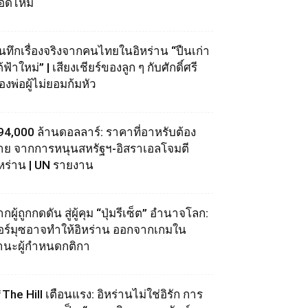
อดไหม้
ันทึกเรื่องจริงจากคนไทยในอิหร่าน “ปืนเก่า
้ฟ้าใหม่” | เสียงเชียร์ของลูก ๆ กับศักดิ์ศรี
องพ่อผู้ไม่ยอมก้มหัว
94,000 ล้านดอลลาร์: ราคาที่อาหรับต้อง
่าย จากการหนุนสหรัฐฯ‑อิสราเอลโจมตี
ิหร่าน | UN รายงาน
กผู้ถูกกดดัน สู่ผู้คุม “ปุ่มรีเซ็ต” อำนาจโลก:
อร์มุซอาจทำให้อิหร่าน ออกจากเกมใน
านะผู้กำหนดกติกา
The Hill เตือนแรง: อิหร่านไม่ใช่อิรัก การ