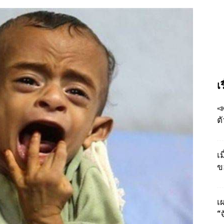
เ

ต
เ
ข
เผ
“