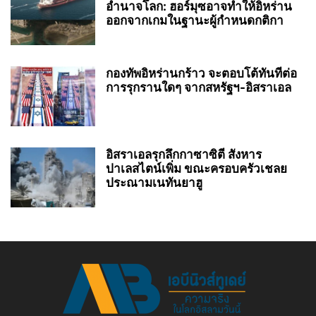
อำนาจโลก: ฮอร์มุซอาจทำให้อิหร่าน
ออกจากเกมในฐานะผู้กำหนดกติกา
กองทัพอิหร่านกร้าว จะตอบโต้ทันทีต่อ
การรุกรานใดๆ จากสหรัฐฯ-อิสราเอล
อิสราเอลรุกลึกกาซาซิตี สังหาร
ปาเลสไตน์เพิ่ม ขณะครอบครัวเชลย
ประณามเนทันยาฮู