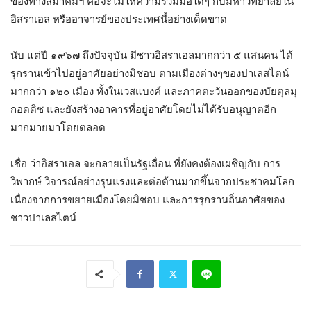
ของทางสมาคมฯ คือจะไม่ให้ความร่วมมือใดๆ กับมหาวิทยาลัยใน
อิสราเอล หรืออาจารย์ของประเทศนี้อย่างเด็ดขาด
นับ แต่ปี ๑๙๖๗ ถึงปัจจุบัน มีชาวอิสราเอลมากกว่า ๕ แสนคน ได้
รุกรานเข้าไปอยู่อาศัยอย่างมิชอบ ตามเมืองต่างๆของปาเลสไตน์
มากกว่า ๑๒๐ เมือง ทั้งในเวสแบงค์ และภาคตะวันออกของบัยตุลมุ
กอดดิซ และยังสร้างอาคารที่อยู่อาศัยโดยไม่ได้รับอนุญาตอีก
มากมายมาโดยตลอด
เชื่อ ว่าอิสราเอล จะกลายเป็นรัฐเถื่อน ที่ยังคงต้องเผชิญกับ การ
วิพากษ์ วิจารณ์อย่างรุนแรงและต่อต้านมากขึ้นจากประชาคมโลก
เนื่องจากการขยายเมืองโดยมิชอบ และการรุกรานถิ่นอาศัยของ
ชาวปาเลสไตน์