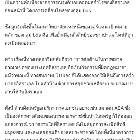
เป็นความต่อเนื่องจากการรณรงค์บอยคอตผลกำไรของอิสราเอล
ก่อนหน้านี้ โดยการเคลื่อนไหลของกลุ่ม bds
ซึ่ง ถูกจัดตั้งขึ้นในมหาวิทยาลัยแห่งหนึ่งของจอร์แดน เป้าหมาย
หลัก ของกลุ่ม bds คือ เพื่อย้ำเตือนถึงสิทธิของชาวปาเลสไตน์ที่ถูก
ละเมิดตลอดมา
ทว่า เรื่องนี้ทางเทลอาวีฟกลับถือว่า “การต่อต้านในการขยาย
อาณาเขตของประเทศอิสราเอล ถือเป็นกิจกรรมที่ผิดกฎหมาย”
แม้ว่าขณะนี้ ทางสหภาพยุโรปเอง ก็ได้แสดงออกให้เห็นถึงการคว่ำ
บาตรอิสราเอล ไปแล้วบ้าง ด้วยการหยุดช่วยเหลืองบประมาณบาง
ส่วนให้กับอิสราเอล
ทั้งนี้ ด้านฝั่งสหรัฐอเมริกา ภาคเอกชน อย่างเช่น สมาคม ASA ซึ่ง
เป็นองค์กรทางสังคมของบรรดาอาจารย์ชั้นนำในสหรัฐ ก็ได้อออก
แถลงการณ์ ว่า “ตราบใดที่อิสราเอล ยังไม่หยุดการละเมิดสิทธิ
มนุษยชน และละเลยต่อมติของสหประชาชาติ โดยทั้งนี้มาตราการ