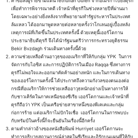
คำขอส่งผู้ร้ายข้ามแดน fethullah Gulen จากอเมริกาไปยังตุรกี
เพื่อทำการพิจารณาคดี เจ้าหน้าที่ตุรกีในช่วงหลายปีที่ผ่านมา
โดยเฉพาะอย่างยิ่งหลังจากที่พยายามทำรัฐประหารในประเทศ
ล้มเหลว ได้ออกมาพูดหลายต่อหลายครั้งว่าโกเลนอยู่เบื้องหลัง
เหตุการณ์ที่เกิดขึ้นในประเทศครั้งนี้ ด้วยเหตุนี้เออร์โดกาน
ประธานาธิบดีตุรกี จึงได้นำรัฐมนตรีว่าการกระทรวงยุติธรรม
Bekir Bvzdagh ร่วมเดินทางครั้งนี้ด้วย
ความช่วยเหลือด้านอาวุธของอเมริกาที่ให้กับกลุ่ม YPK ในการ
จัดการกับไอซิส และการปฏิบัติการในเมือง Raqqa ซึ่งทางการ
ตุรกีไม่พอใจและออกมาคัดค้านอย่างหนัก และในการเดินทาง
ของเออร์โดกานครั้งนี้ ได้ประกาศถึงความกังวลของตนเองต่อ
กรณีที่อเมริกาให้การช่วยเหลืออาวุธหนักอย่างเป็นทางการให้
กับชาวเคิร์ดในภาคเหนือของซีเรีย เออร์โดกานและเจ้าหน้าที่
ตุรกีถือว่า YPK เป็นเครือข่ายสาขาหนึ่งของพีเคเคและกลุ่ม
ก่อการร้าย แต่อเมริกาไม่ปักใจเชื่อ เออร์โดกานในการพบปะ
กับทรัมป์ในครั้งนี้ก็จะยืนยันในเรื่องนี้อีกครั้ง
ตามคำกล่าวอ้างของหนังสือพิมพ์ Hurriyet เออร์โดกานจะ
ทำการอธิบายสถานการณ์ล่าสุดในซีเรียและอิรักบนแผนที่ให้กับ