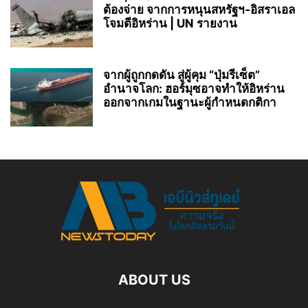
ต้องจ่าย จากการหนุนสหรัฐฯ‑อิสราเอล
โจมตีอิหร่าน | UN รายงาน
จากผู้ถูกกดดัน สู่ผู้คุม “ปุ่มรีเซ็ต”
อำนาจโลก: ฮอร์มุซอาจทำให้อิหร่าน
ออกจากเกมในฐานะผู้กำหนดกติกา
ABOUT US