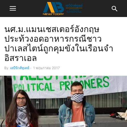
นศ.ม.แมนเชสเตอร์อังกฤษ
ประท้วงอดอาหารกรณีชาว
ปาเลสไตน์ถูกคุมขังในเรือนจำ
อิสราเอล
By
เอบีนิวส์ทูเดย์
-
1 พฤษภาคม 2017