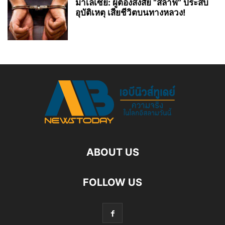
มาเลเซีย: ผู้ต้องสงสัย “สลาฟี” ประสบ
อุบัติเหตุ เสียชีวิตบนทางหลวง!
ABOUT US
FOLLOW US