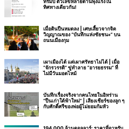
ทรัมป์ ตัวเลขหลายด้านพุ่งแรงใน
ทิศทางเดียวกัน!
เมื่อดินปืนหมดลง | เศษเสี้ยวจากจิต
วิญญาณของ “บันทึกแห่งชัยชนะ” บน
ถนนเมืองกุม
เผาเมืองได้ แต่เผาศรัทธาไม่ได้ | เมื่อ
“จักรวรรดิ” ขู่ทำลาย “อารยธรรม” ที่
ไม่มีวันมอดไหม้
บันทึกเรื่องจริงจากคนไทยในอิหร่าน
“ปืนเก่าใต้ฟ้าใหม่” | เสียงเชียร์ของลูก ๆ
กับศักดิ์ศรีของพ่อผู้ไม่ยอมก้มหัว
194,000 ล้านดอลลาร์: ราคาที่อาหรับ