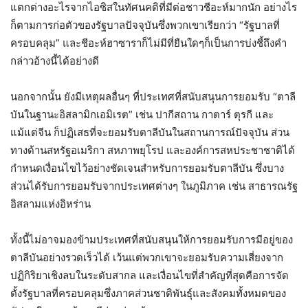
แตกต่างอะไรจากไอซิสในทัศนคติที่มีต่อชาวชีอะห์มากนัก อย่างไร
ก็ตามการก่อตัวของรัฐบาลปัจจุบันซึ่งพวกเขาเรียกว่า “รัฐบาลที่
ครอบคลุม” และชีอะห์ฮาซาราก็ไม่มีที่ยืนใดๆก็เป็นการบ่งชี้ถึงคำ
กล่าวอ้างนี้ได้อย่างดี
นอกจากนั้น ยังมีเหตุผลอื่นๆ ที่ประเทศที่สนับสนุนการยอมรับ “ตาลี
บันในฐานะอิสลามิกเอมิเรต” เช่น ปากีสถาน กาตาร์ ตุรกี และ
แม้แต่จีน ก็ปฏิเสธที่จะยอมรับตาลีบันในสถานการณ์ปัจจุบัน ส่วน
ทางด้านสหรัฐอเมริกา สหภาพยุโรป และองค์การสหประชาชาติได้
กำหนดเงื่อนไขไว้อย่างชัดเจนสำหรับการยอมรับตาลีบัน ซึ่งบาง
ส่วนได้รับการยอมรับจากประเทศต่างๆ ในภูมิภาค เช่น สาธารณรัฐ
อิสลามแห่งอิหร่าน
ทั้งนี้ไม่อาจมองข้ามประเทศที่สนับสนุนให้การยอมรับการมีอยู่ของ
ตาลีบันอย่างรวดเร็วได้ เว้นแต่พวกเขาจะยอมรับความเสี่ยงจาก
ปฏิกิริยาเชิงลบในระดับสากล และเงื่อนไขที่สำคัญที่สุดคือการจัด
ตั้งรัฐบาลที่ครอบคลุมซึ่งภาคส่วนชาติพันธุ์และสังคมทั้งหมดของ