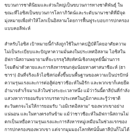
ขบวนการชาตินิยมและส่วนใหญ่เป็นขบวนการทางชาติพันธุ์ ใน
ขณะที่ไอซิสเป็นขบวนการโลกาภิวัตน์และระดับนานาชาติที่มีจุด
มุ่งหมายเพื่อทำให้โลกเป็นอิสลามโดยการฟื้นฟูระบอบการปกครอง
แบบคอลีฟะห์
สำหรับไอซิส เป้าหมายนี้กำลังถูกใช้ในภาคปฏิบัติโดยอาศัยความ
ไม่เป็นระเบียบและปัญหาความมั่นคงในประเทศอิสลาม ไอซิสใน
อัฟกานิสถานพยายามที่จะบรรลุวิสัยทัศน์เชิงกลยุทธ์นี้ผ่านการ
โจมตีฆ่าตัวตายและการสังหารชนกลุ่มน้อยทางศาสนาชีอะห์ (ฮา
ซารา) อันที่จริงแล้วไอซิสก่อตั้งขึ้นบนพื้นฐานของความเป็นปรปักษ์
ความรุนแรงและการต่อสู้ต่อชาวชีอะห์ในอิรัก และพวกเขาก็เคยยึด
อำนาจสำเร็จมาแล้วในช่วงระยะเวลาหนึ่ง แม้ว่าวันนี้ตาลีบันที่กำลัง
แสวงหาการยอมรับจากบรรดาประเทศในภูมิภาคและรู้ว่าชาติ
ตะวันตกจะไม่ให้การยอมรับ “เอมิเรตอิสลาม” ของพวกเขาอย่าง
แน่นอน และในทางตรงกันข้าม แม้ว่าชาวชีอะห์ในอัฟกานิสถานไม่
ตกเป็นเหยื่อความรุนแรงและการสังหารหมู่เหมือนในช่วงแรกของ
การปกครองของพวกเขา แต่จากมุมมองโลกทัศน์นั้นตาลีบันก็ไม่ได้