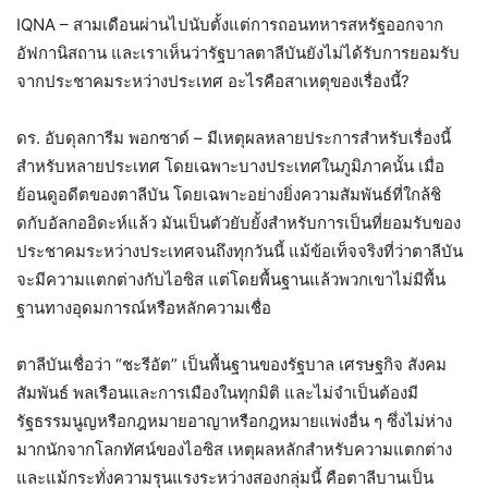
IQNA – สามเดือนผ่านไปนับตั้งแต่การถอนทหารสหรัฐออกจาก
อัฟกานิสถาน และเราเห็นว่ารัฐบาลตาลีบันยังไม่ได้รับการยอมรับ
จากประชาคมระหว่างประเทศ อะไรคือสาเหตุของเรื่องนี้?
ดร. อับดุลการีม พอกซาด์ – มีเหตุผลหลายประการสำหรับเรื่องนี้
สำหรับหลายประเทศ โดยเฉพาะบางประเทศในภูมิภาคนั้น เมื่อ
ย้อนดูอดีตของตาลีบัน โดยเฉพาะอย่างยิ่งความสัมพันธ์ที่ใกล้ชิ
ดกับอัลกออิดะห์แล้ว มันเป็นตัวยับยั้งสำหรับการเป็นที่ยอมรับของ
ประชาคมระหว่างประเทศจนถึงทุกวันนี้ แม้ข้อเท็จจริงที่ว่าตาลีบัน
จะมีความแตกต่างกับไอซิส แต่โดยพื้นฐานแล้วพวกเขาไม่มีพื้น
ฐานทางอุดมการณ์หรือหลักความเชื่อ
ตาลีบันเชื่อว่า “ชะรีอัต” เป็นพื้นฐานของรัฐบาล เศรษฐกิจ สังคม
สัมพันธ์ พลเรือนและการเมืองในทุกมิติ และไม่จำเป็นต้องมี
รัฐธรรมนูญหรือกฎหมายอาญาหรือกฎหมายแพ่งอื่น ๆ ซึ่งไม่ห่าง
มากนักจากโลกทัศน์ของไอซิส เหตุผลหลักสำหรับความแตกต่าง
และแม้กระทั่งความรุนแรงระหว่างสองกลุ่มนี้ คือตาลีบานเป็น